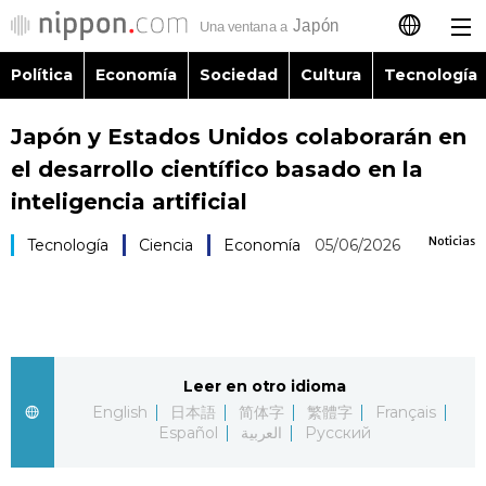
Política
Economía
Sociedad
Cultura
Tecnología
日本語
Japón y Estados Unidos colaborarán en
English
el desarrollo científico basado en la
简体字
inteligencia artificial
Política
Noticias
Tecnología
Ciencia
Economía
05/06/2026
繁體字
Economía
Français
Sociedad
العربية
Leer en otro idioma
Cultura
Русский
English
日本語
简体字
繁體字
Français
Español
العربية
Русский
Tecnología