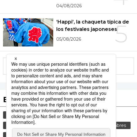
04/08/2026
‘Happi’, la chaqueta típica de
5
los festivales japoneses
05/08/2026
More in this series
Etiquetas destacadas
cultura
gastronomía
vida
comida
genkan
tradiciones
cortesía
costumbres
gastronomía japonesa
sociedad