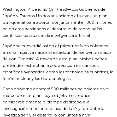
Vida
Washington, 4 de junio (Jiji Press)—Los Gobiernos de
Japón y Estados Unidos anunciaron el jueves un plan
quinquenal para aportar conjuntamente 1.000 millones
Guía de Japón
de dólares destinados al desarrollo de tecnologías
científicas basadas en la inteligencia artificial.
Vídeos e imágenes
Japón se convertirá así en el primer país en colaborar
En profundidad
en una iniciativa nacional estadounidense denominado
“Misión Génesis”. A través de este plan, ambos países
pretenden estrechar la cooperación en campos
Más
científicos avanzados, como las tecnologías cuánticas, la
fusión nuclear y las biotecnologías.
Noticias
official SNS
Cada gobierno aportará 500 millones de dólares en el
marco de este plan, cuyo objetivo es reducir
Datos de Japón
considerablemente el tiempo dedicado a la
investigación mediante el uso de la IA y fomentar la
Fragmentos de Japón
investigación y el desarrollo conjuntos a nivel