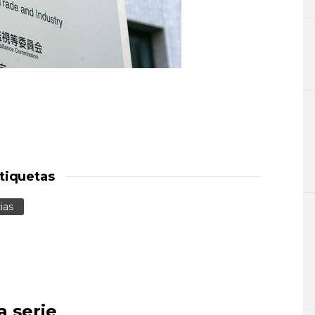
tiquetas
ias
a serie