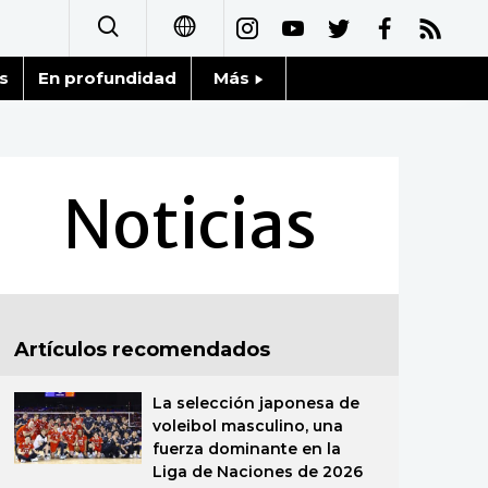
s
En profundidad
Más
日本語
Noticias
English
Datos de Japón
Noticias
简体字
Fragmentos de Japón
繁體字
Gente
Français
Artículos recomendados
Blog
العربية
La selección japonesa de
Tokio
Русский
voleibol masculino, una
fuerza dominante en la
Avisos
Liga de Naciones de 2026