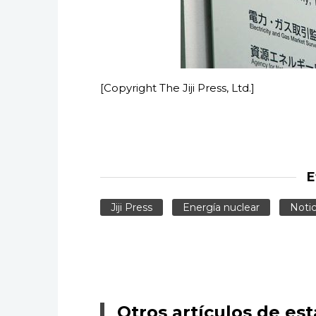
[Copyright The Jiji Press, Ltd.]
E
Jiji Press
Energía nuclear
Notic
Otros artículos de est