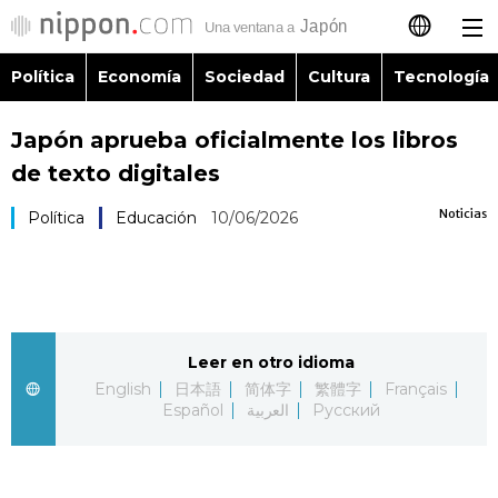
Política
Economía
Sociedad
Cultura
Tecnología
日本語
Japón aprueba oficialmente los libros
English
de texto digitales
简体字
Política
Noticias
Política
Educación
10/06/2026
繁體字
Economía
Français
Sociedad
Leer en otro idioma
العربية
English
日本語
简体字
繁體字
Français
Cultura
Español
العربية
Русский
Русский
Tecnología