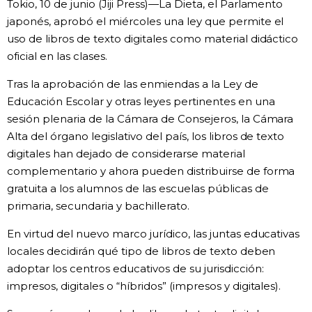
Tokio, 10 de junio (Jiji Press)—La Dieta, el Parlamento
Vida
japonés, aprobó el miércoles una ley que permite el
uso de libros de texto digitales como material didáctico
oficial en las clases.
Guía de Japón
Tras la aprobación de las enmiendas a la Ley de
Vídeos e imágenes
Educación Escolar y otras leyes pertinentes en una
sesión plenaria de la Cámara de Consejeros, la Cámara
Alta del órgano legislativo del país, los libros de texto
En profundidad
digitales han dejado de considerarse material
complementario y ahora pueden distribuirse de forma
Más
gratuita a los alumnos de las escuelas públicas de
primaria, secundaria y bachillerato.
Noticias
official SNS
En virtud del nuevo marco jurídico, las juntas educativas
locales decidirán qué tipo de libros de texto deben
Datos de Japón
adoptar los centros educativos de su jurisdicción:
impresos, digitales o “híbridos” (impresos y digitales).
Fragmentos de Japón