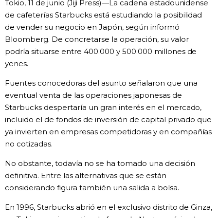
Tokio, 11 de junio (Jiji Press)—La cadena estadounidense
Vida
de cafeterías Starbucks está estudiando la posibilidad
de vender su negocio en Japón, según informó
Bloomberg. De concretarse la operación, su valor
Guía de Japón
podría situarse entre 400.000 y 500.000 millones de
yenes.
Vídeos e imágenes
Fuentes conocedoras del asunto señalaron que una
eventual venta de las operaciones japonesas de
En profundidad
Starbucks despertaría un gran interés en el mercado,
incluido el de fondos de inversión de capital privado que
Más
ya invierten en empresas competidoras y en compañías
no cotizadas.
Noticias
official SNS
No obstante, todavía no se ha tomado una decisión
definitiva. Entre las alternativas que se están
Datos de Japón
considerando figura también una salida a bolsa.
En 1996, Starbucks abrió en el exclusivo distrito de Ginza,
Fragmentos de Japón