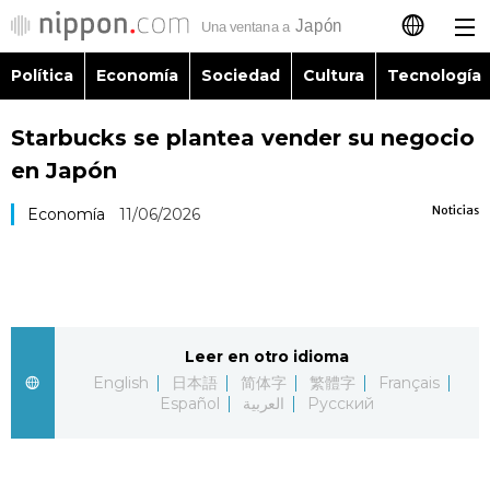
Política
Economía
Sociedad
Cultura
Tecnología
日本語
Starbucks se plantea vender su negocio
English
en Japón
简体字
Política
Noticias
Economía
11/06/2026
繁體字
Economía
Français
Sociedad
Leer en otro idioma
العربية
English
日本語
简体字
繁體字
Français
Cultura
Español
العربية
Русский
Русский
Tecnología