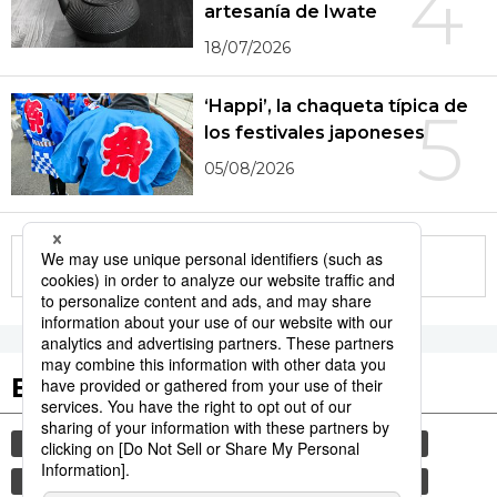
4
artesanía de Iwate
18/07/2026
‘Happi’, la chaqueta típica de
5
los festivales japoneses
05/08/2026
More in this series
Etiquetas destacadas
cultura
sociedad
vida
gastronomía
jiji press
turismo
economía
política