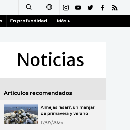
s
En profundidad
Más
日本語
Noticias
English
Datos de Japón
Noticias
简体字
Fragmentos de Japón
繁體字
Gente
Français
Artículos recomendados
Blog
العربية
Almejas ‘asari’, un manjar
Tokio
Русский
de primavera y verano
17/07/2026
Avisos