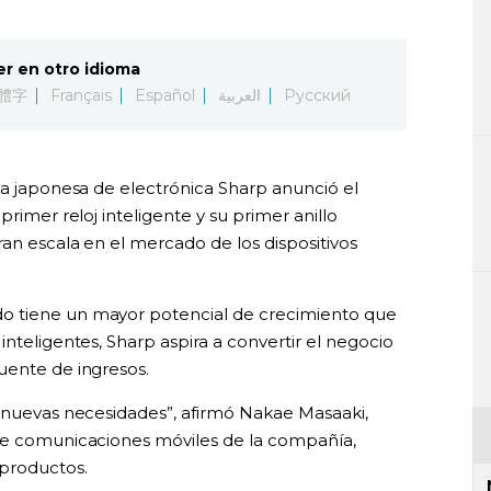
er en otro idioma
體字
Français
Español
العربية
Русский
sa japonesa de electrónica Sharp anunció el
primer reloj inteligente y su primer anillo
ran escala en el mercado de los dispositivos
o tiene un mayor potencial de crecimiento que
inteligentes, Sharp aspira a convertir el negocio
uente de ingresos.
r nuevas necesidades”, afirmó Nakae Masaaki,
 de comunicaciones móviles de la compañía,
 productos.