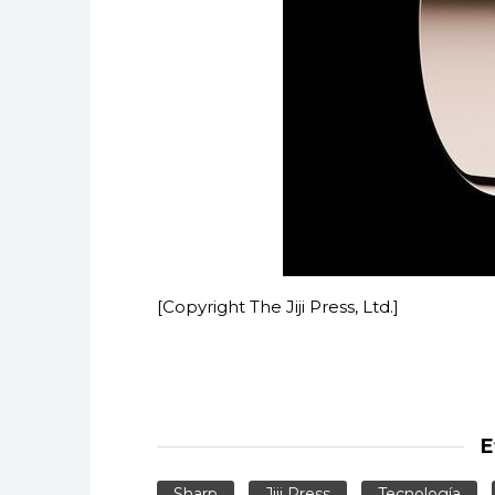
[Copyright The Jiji Press, Ltd.]
E
Sharp
Jiji Press
Tecnología