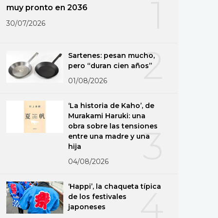
1
muy pronto en 2036
30/07/2026
2
Sartenes: pesan mucho,
pero “duran cien años”
01/08/2026
‘La historia de Kaho’, de
Murakami Haruki: una
obra sobre las tensiones
3
entre una madre y una
hija
04/08/2026
‘Happi’, la chaqueta típica
4
de los festivales
japoneses