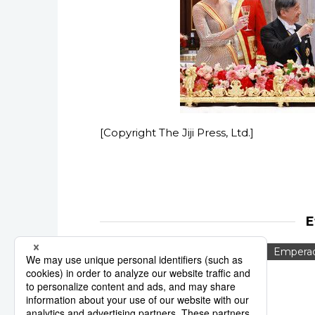
[Copyright The Jiji Press, Ltd.]
E
Jiji Press
Países Bajos
Emperad
Noticias