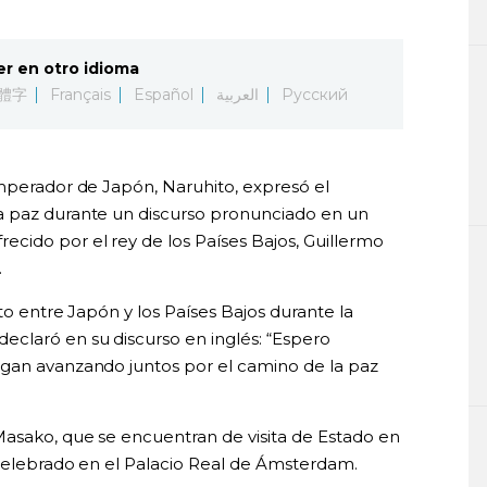
er en otro idioma
體字
Français
Español
العربية
Русский
emperador de Japón, Naruhito, expresó el
a paz durante un discurso pronunciado en un
cido por el rey de los Países Bajos, Guillermo
.
nto entre Japón y los Países Bajos durante la
claró en su discurso en inglés: “Espero
igan avanzando juntos por el camino de la paz
asako, que se encuentran de visita de Estado en
e celebrado en el Palacio Real de Ámsterdam.