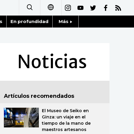
s
En profundidad
Más
日本語
Noticias
English
Datos de Japón
Noticias
简体字
Fragmentos de Japón
繁體字
Gente
Français
Artículos recomendados
Blog
العربية
El Museo de Seiko en
Tokio
Русский
Ginza: un viaje en el
tiempo de la mano de
Avisos
maestros artesanos