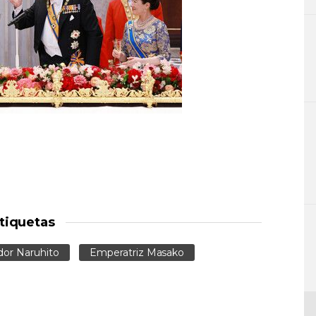
tiquetas
or Naruhito
Emperatriz Masako