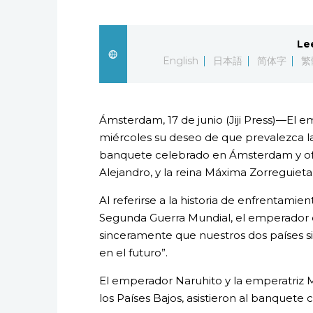
Le
English
日本語
简体字
繁
Ámsterdam, 17 de junio (Jiji Press)—El 
miércoles su deseo de que prevalezca l
banquete celebrado en Ámsterdam y ofre
Alejandro, y la reina Máxima Zorreguieta
Al referirse a la historia de enfrentamie
Segunda Guerra Mundial, el emperador de
sinceramente que nuestros dos países s
en el futuro”.
El emperador Naruhito y la emperatriz M
los Países Bajos, asistieron al banquet