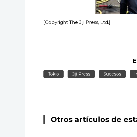
[Copyright The Jiji Press, Ltd.]
E
Tokio
Jiji Press
Sucesos
I
Otros artículos de est