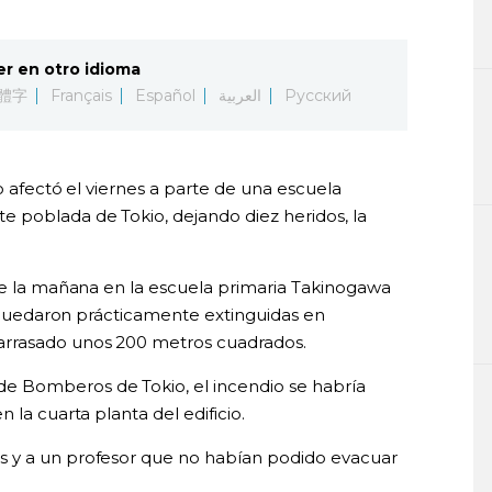
er en otro idioma
體字
Français
Español
العربية
Русский
io afectó el viernes a parte de una escuela
 poblada de Tokio, dejando diez heridos, la
 de la mañana en la escuela primaria Takinogawa
as quedaron prácticamente extinguidas en
arrasado unos 200 metros cuadrados.
 Bomberos de Tokio, el incendio se habría
 la cuarta planta del edificio.
 y a un profesor que no habían podido evacuar