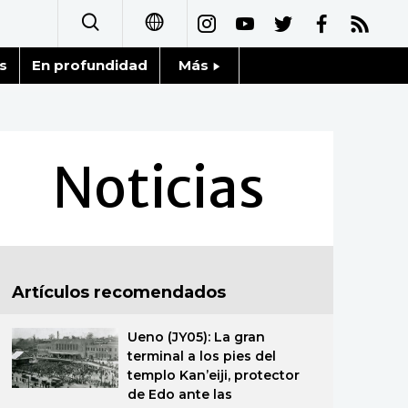
s
En profundidad
Más
日本語
Noticias
English
Datos de Japón
Noticias
简体字
Fragmentos de Japón
繁體字
Gente
Français
Artículos recomendados
Blog
العربية
Ueno (JY05): La gran
Tokio
Русский
terminal a los pies del
templo Kan’eiji, protector
Avisos
de Edo ante las