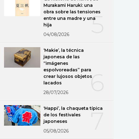
Murakami Haruki: una
obra sobre las tensiones
5
entre una madre y una
hija
04/08/2026
‘Makie’, la técnica
japonesa de las
“imágenes
espolvoreadas” para
6
crear lujosos objetos
lacados
28/07/2026
‘Happi’, la chaqueta típica
7
de los festivales
japoneses
05/08/2026