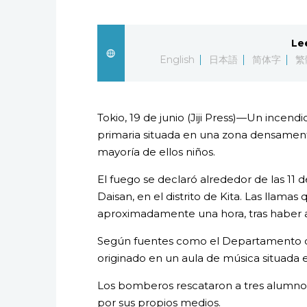
Le
English
日本語
简体字
繁
Tokio, 19 de junio (Jiji Press)—Un incend
primaria situada en una zona densamente
mayoría de ellos niños.
El fuego se declaró alrededor de las 11
Daisan, en el distrito de Kita. Las llam
aproximadamente una hora, tras haber 
Según fuentes como el Departamento de
originado en un aula de música situada en
Los bomberos rescataron a tres alumnos
por sus propios medios.