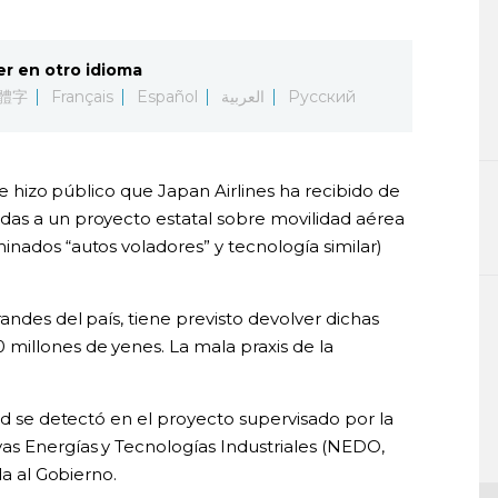
er en otro idioma
體字
Français
Español
العربية
Русский
 se hizo público que Japan Airlines ha recibido de
das a un proyecto estatal sobre movilidad aérea
nados “autos voladores” y tecnología similar)
andes del país, tiene previsto devolver dichas
millones de yenes. La mala praxis de la
dad se detectó en el proyecto supervisado por la
as Energías y Tecnologías Industriales (NEDO,
da al Gobierno.