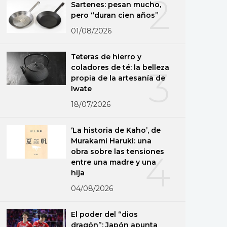
2
Sartenes: pesan mucho,
pero “duran cien años”
01/08/2026
Teteras de hierro y
coladores de té: la belleza
3
propia de la artesanía de
Iwate
18/07/2026
‘La historia de Kaho’, de
Murakami Haruki: una
obra sobre las tensiones
4
entre una madre y una
hija
04/08/2026
El poder del “dios
dragón”: Japón apunta