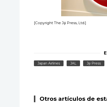
[Copyright The Jiji Press, Ltd.]
E
Japan Airlines
JAL
Jiji Press
Otros artículos de est