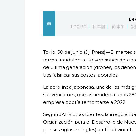
Le
English
日本語
简体字
繁
Tokio, 30 de junio (Jiji Press)—El martes
forma fraudulenta subvenciones destina
de última generación (drones, los denomi
tras falsificar sus costes laborales.
La aerolínea japonesa, una de las más gr
subvenciones, que ascienden a unos 280 
empresa podría remontarse a 2022.
Según JAL y otras fuentes, la irregulari
Organización para el Desarrollo de Nuev
por sus siglas en inglés), entidad vincula