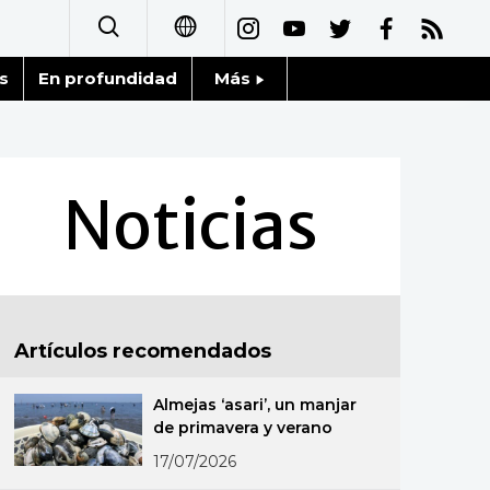
s
En profundidad
Más
日本語
Noticias
English
Datos de Japón
Noticias
简体字
Fragmentos de Japón
繁體字
Gente
Français
Artículos recomendados
Blog
العربية
Almejas ‘asari’, un manjar
Tokio
Русский
de primavera y verano
17/07/2026
Avisos