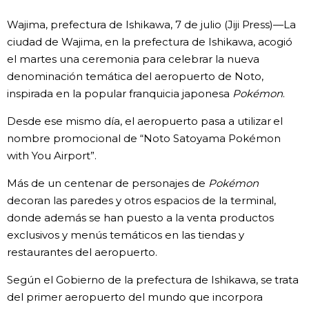
Vida
Wajima, prefectura de Ishikawa, 7 de julio (Jiji Press)—La
ciudad de Wajima, en la prefectura de Ishikawa, acogió
el martes una ceremonia para celebrar la nueva
Guía de Japón
denominación temática del aeropuerto de Noto,
inspirada en la popular franquicia japonesa
Pokémon
.
Vídeos e imágenes
Desde ese mismo día, el aeropuerto pasa a utilizar el
En profundidad
nombre promocional de “Noto Satoyama Pokémon
with You Airport”.
Más
Más de un centenar de personajes de
Pokémon
decoran las paredes y otros espacios de la terminal,
Noticias
donde además se han puesto a la venta productos
official SNS
exclusivos y menús temáticos en las tiendas y
restaurantes del aeropuerto.
Datos de Japón
Según el Gobierno de la prefectura de Ishikawa, se trata
Fragmentos de Japón
del primer aeropuerto del mundo que incorpora