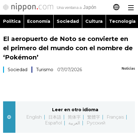
Política
Economía
Sociedad
Cultura
Tecnología
日本語
El aeropuerto de Noto se convierte en
English
el primero del mundo con el nombre de
简体字
‘Pokémon’
Política
Noticias
Sociedad
Turismo
07/07/2026
繁體字
Economía
Français
Sociedad
العربية
Leer en otro idioma
Cultura
Русский
English
日本語
简体字
繁體字
Français
Español
العربية
Русский
Tecnología