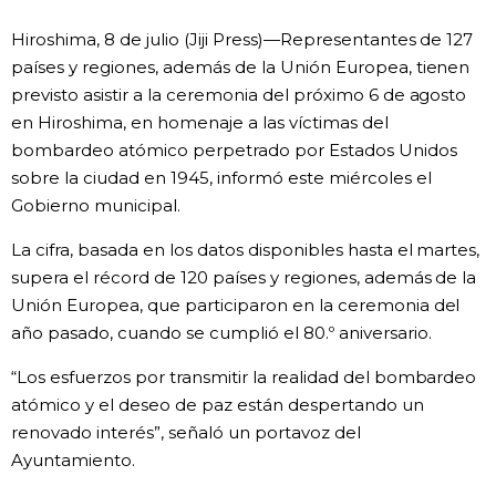
Vida
Hiroshima, 8 de julio (Jiji Press)—Representantes de 127
países y regiones, además de la Unión Europea, tienen
previsto asistir a la ceremonia del próximo 6 de agosto
Guía de Japón
en Hiroshima, en homenaje a las víctimas del
bombardeo atómico perpetrado por Estados Unidos
Vídeos e imágenes
sobre la ciudad en 1945, informó este miércoles el
Gobierno municipal.
En profundidad
La cifra, basada en los datos disponibles hasta el martes,
supera el récord de 120 países y regiones, además de la
Más
Unión Europea, que participaron en la ceremonia del
año pasado, cuando se cumplió el 80.º aniversario.
Noticias
official SNS
“Los esfuerzos por transmitir la realidad del bombardeo
atómico y el deseo de paz están despertando un
Datos de Japón
renovado interés”, señaló un portavoz del
Ayuntamiento.
Fragmentos de Japón