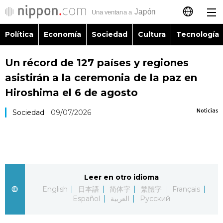
Política
Economía
Sociedad
Cultura
Tecnología
日本語
Un récord de 127 países y regiones
English
asistirán a la ceremonia de la paz en
简体字
Hiroshima el 6 de agosto
Política
Noticias
Sociedad
09/07/2026
繁體字
Economía
Français
Sociedad
العربية
Leer en otro idioma
Cultura
Русский
English
日本語
简体字
繁體字
Français
Español
العربية
Русский
Tecnología