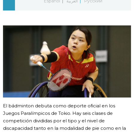
Español
العربية
Русский
Vida
Guía de Japón
Vídeos e imágenes
En profundidad
Más
Noticias
official SNS
El bádminton debuta como deporte oficial en los
Datos de Japón
Juegos Paralímpicos de Tokio. Hay seis clases de
competición divididas por el tipo y el nivel de
Fragmentos de Japón
discapacidad tanto en la modalidad de pie como en la