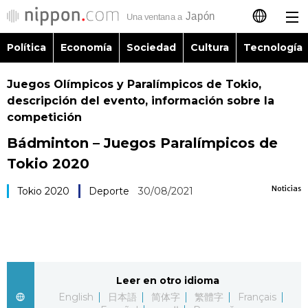
Política
Economía
Sociedad
Cultura
Tecnología
日本語
Juegos Olímpicos y Paralímpicos de Tokio,
English
descripción del evento, información sobre la
competición
简体字
Política
Bádminton – Juegos Paralímpicos de
繁體字
Tokio 2020
Economía
Noticias
Français
Tokio 2020
Deporte
30/08/2021
Sociedad
العربية
Cultura
Русский
Leer en otro idioma
Tecnología
English
日本語
简体字
繁體字
Français