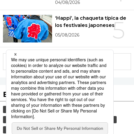
04/08/2026
‘Happi’, la chaqueta típica de
5
los festivales japoneses
05/08/2026
More in this series
Etiquetas destacadas
cultura
gastronomía
comida
vida
gastronomía japonesa
cortesía
modales
tradiciones
alimentos
costumbres