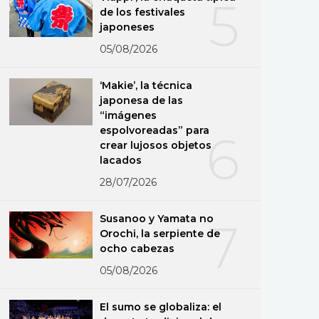
5
de los festivales
japoneses
05/08/2026
‘Makie’, la técnica
japonesa de las
“imágenes
espolvoreadas” para
6
crear lujosos objetos
lacados
28/07/2026
Susanoo y Yamata no
7
Orochi, la serpiente de
ocho cabezas
05/08/2026
El sumo se globaliza: el