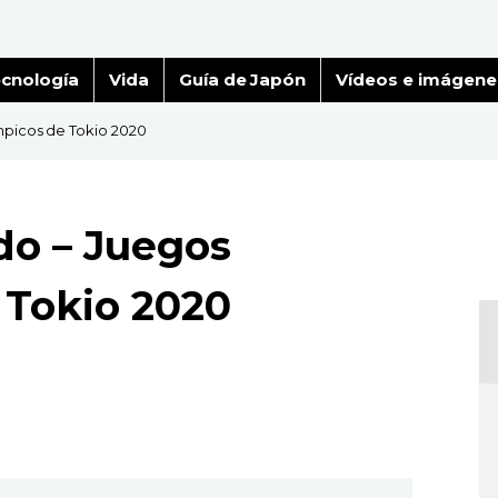
cnología
Vida
Guía de Japón
Vídeos e imágene
mpicos de Tokio 2020
do – Juegos
 Tokio 2020