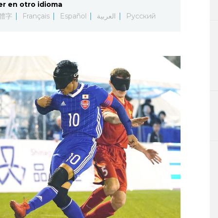
er en otro idioma
體字
Français
Español
العربية
Русский