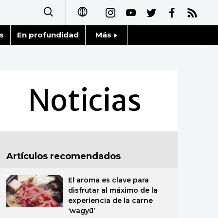
s
En profundidad
Más
日本語
Noticias
English
Datos de Japón
Noticias
简体字
Fragmentos de Japón
繁體字
Gente
Français
Artículos recomendados
Blog
العربية
El aroma es clave para
Tokio
Русский
disfrutar al máximo de la
experiencia de la carne
Avisos
‘wagyū’