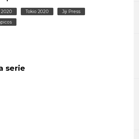
o 2020
Tokio 2020
Jiji Press
mpicos
a serie