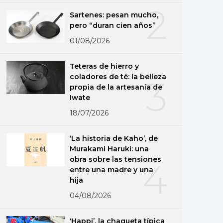
2
Sartenes: pesan mucho,
pero “duran cien años”
01/08/2026
Teteras de hierro y
coladores de té: la belleza
3
propia de la artesanía de
Iwate
18/07/2026
‘La historia de Kaho’, de
Murakami Haruki: una
obra sobre las tensiones
4
entre una madre y una
hija
04/08/2026
‘Happi’, la chaqueta típica