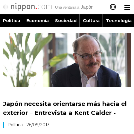
Política
Economía
Sociedad
Cultura
Tecnología
日本語
English
简体字
Política
繁體字
Economía
Français
Sociedad
العربية
Japón necesita orientarse más hacia el
Cultura
exterior – Entrevista a Kent Calder -
Русский
Política
26/09/2013
Tecnología