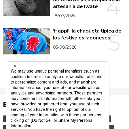
4
artesanía de Iwate
18/07/2026
‘Happi’, la chaqueta típica de
5
los festivales japoneses
05/08/2026
More in this series
Etiquetas destacadas
cultura
sociedad
gastronomía
vida
comida
gastronomía japonesa
alimentos