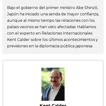
Vida
Bajo el gobierno del primer ministro Abe Shinzō,
Japón ha iniciado una senda de mayor confianza,
Guía de Japón
aunque al mismo tiempo las relaciones con los
países vecinos se han visto afectadas. Hablamos
con el experto en Relaciones Internacionales
Vídeos e imágenes
Kent Calder sobre los últimos acontecimientos y
previsiones en la diplomacia pública japonesa.
En profundidad
Más
Noticias
official SNS
Datos de Japón
Fragmentos de Japón
Kent Calder