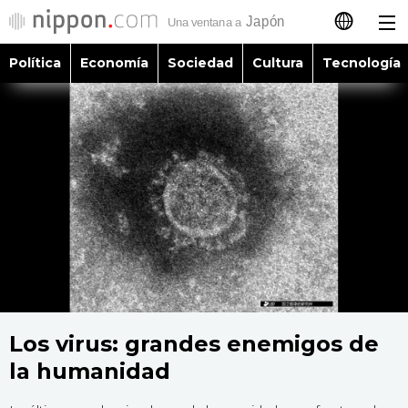
Política
Economía
Sociedad
Cultura
Tecnología
日本語
English
简体字
Política
繁體字
Economía
Français
Sociedad
العربية
Cultura
Los virus: grandes enemigos de
Русский
la humanidad
Tecnología