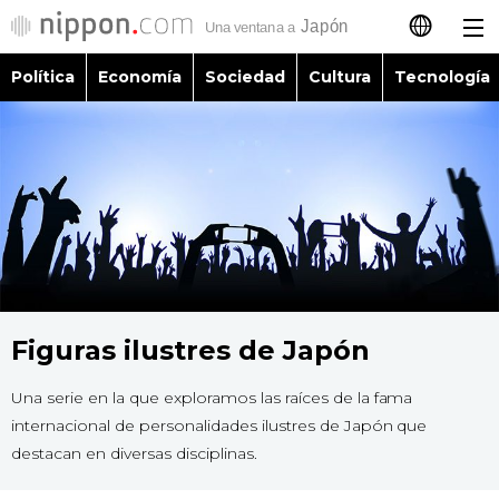
Política
Economía
Sociedad
Cultura
Tecnología
日本語
English
简体字
Política
繁體字
Economía
Français
Sociedad
Figuras ilustres de Japón
العربية
Una serie en la que exploramos las raíces de la fama
Cultura
Русский
internacional de personalidades ilustres de Japón que
destacan en diversas disciplinas.
Tecnología