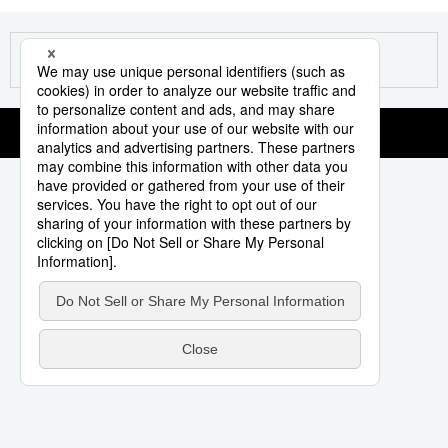
Vida
Guía de Japón
Vídeos e imágenes
En profundidad
Más
Noticias
official SNS
Datos de Japón
Fragmentos de Japón