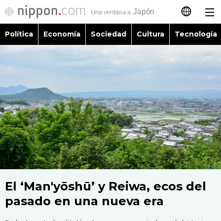
Política
Economía
Sociedad
Cultura
Tecnología
日本語
English
简体字
Política
繁體字
Economía
Français
Sociedad
العربية
Cultura
El ‘Man'yōshū’ y Reiwa, ecos del
Русский
pasado en una nueva era
Tecnología