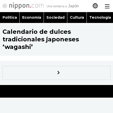
Política
Economía
Sociedad
Cultura
Tecnología
日本語
Calendario de dulces
English
tradicionales japoneses
简体字
‘wagashi’
Política
繁體字
Economía
Français
Sociedad
العربية
Cultura
Русский
Tecnología