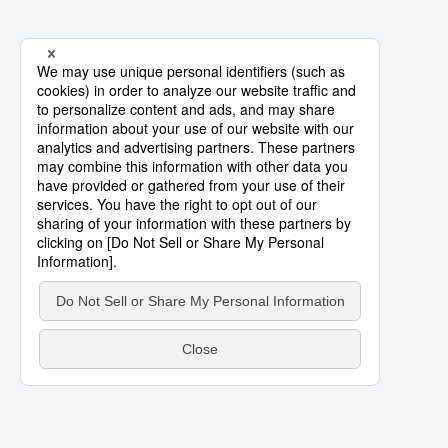
Vida
Guía de Japón
Vídeos e imágenes
En profundidad
Más
Noticias
official SNS
Datos de Japón
Fragmentos de Japón