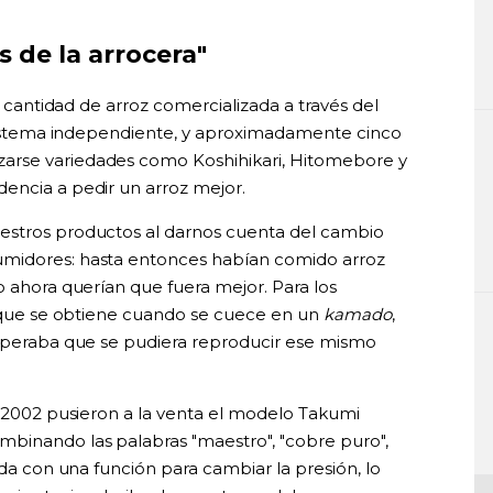
os de la arrocera"
la cantidad de arroz comercializada a través del
l sistema independiente, y aproximadamente cinco
arse variedades como Koshihikari, Hitomebore y
encia a pedir un arroz mejor.
estros productos al darnos cuenta del cambio
umidores: hasta entonces habían comido arroz
o ahora querían que fuera mejor. Para los
el que se obtiene cuando se cuece en un
kamado
,
esperaba que se pudiera reproducir ese mismo
n 2002 pusieron a la venta el modelo Takumi
binando las palabras "maestro", "cobre puro",
ada con una función para cambiar la presión, lo