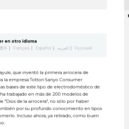
er en otro idioma
體字
Français
Español
العربية
Русский
ki, que inventó la primera arrocera de
ra la empresa Tottori Sanyo Consumer
ar las bases de este tipo de electrodoméstico de
a ha trabajado en más de 200 modelos de
 "Dios de la arrocera", no sólo por haber
 también por su profundo conocimiento en tipos
comerlo. Incluso ahora, ya retirado, como buen
vo.