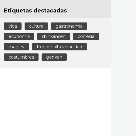
Etiquetas destacadas
vida
cultura
gastronomía
economía
shinkansen
cortesía
maglev
tren de alta velocidad
costumbres
genkan