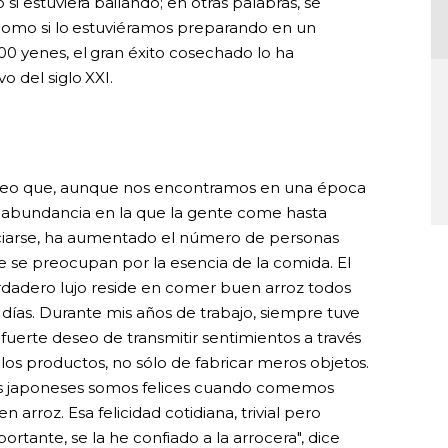
i estuviera bailando; en otras palabras, se
 como si lo estuviéramos preparando en un
000 yenes, el gran éxito cosechado lo ha
 del siglo XXI.
reo que, aunque nos encontramos en una época
 abundancia en la que la gente come hasta
ciarse, ha aumentado el número de personas
e se preocupan por la esencia de la comida. El
rdadero lujo reside en comer buen arroz todos
 días. Durante mis años de trabajo, siempre tuve
fuerte deseo de transmitir sentimientos a través
los productos, no sólo de fabricar meros objetos.
s japoneses somos felices cuando comemos
n arroz. Esa felicidad cotidiana, trivial pero
ortante, se la he confiado a la arrocera", dice