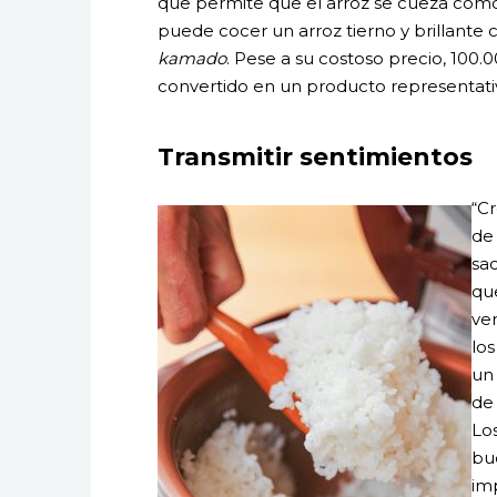
que permite que el arroz se cueza como s
puede cocer un arroz tierno y brillante
kamado
. Pese a su costoso precio, 100.
convertido en un producto representativo
Transmitir sentimientos
“C
de
sa
qu
ve
los
un 
de 
Lo
bue
imp