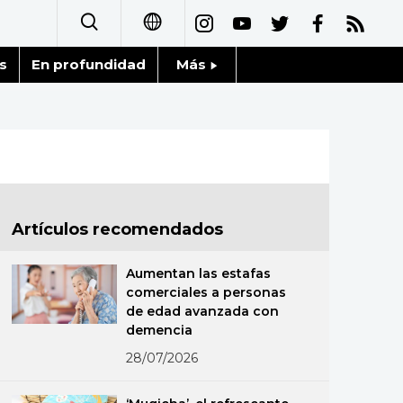
s
En profundidad
Más
日本語
Noticias
English
Datos de Japón
简体字
Fragmentos de Japón
繁體字
Artículos recomendados
Gente
Français
Aumentan las estafas
Blog
comerciales a personas
العربية
de edad avanzada con
demencia
Tokio
Русский
28/07/2026
Avisos