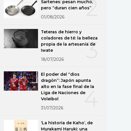
2
Sartenes: pesan mucho,
pero “duran cien años”
01/08/2026
Teteras de hierro y
coladores de té: la belleza
3
propia de la artesanía de
Iwate
18/07/2026
El poder del “dios
dragón”: Japón apunta
alto en la fase final de la
4
Liga de Naciones de
Voleibol
31/07/2026
‘La historia de Kaho’, de
Murakami Haruki: una