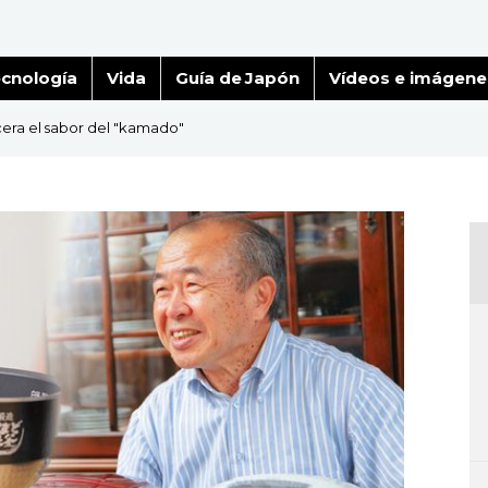
cnología
Vida
Guía de Japón
Vídeos e imágene
cera el sabor del "kamado"