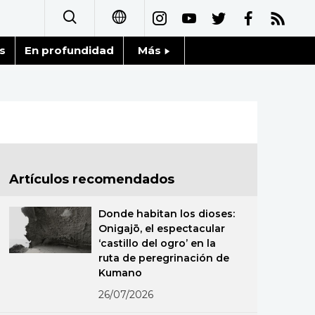
s
En profundidad
Más
日本語
Noticias
English
Datos de Japón
简体字
Fragmentos de Japón
繁體字
Artículos recomendados
Gente
Français
Donde habitan los dioses:
Blog
Onigajō, el espectacular
العربية
‘castillo del ogro’ en la
ruta de peregrinación de
Tokio
Русский
Kumano
26/07/2026
Avisos