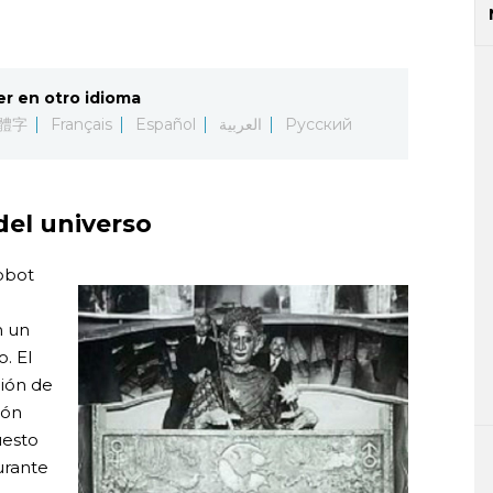
er en otro idioma
體字
Français
Español
العربية
Русский
del universo
obot
n un
. El
ción de
ión
uesto
urante