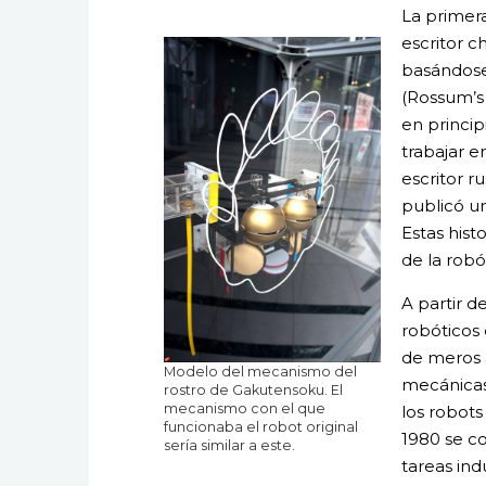
La primera
escritor 
basándose 
(Rossum’s 
en princip
trabajar e
escritor r
publicó un
Estas hist
de la robó
A partir d
robóticos 
de meros 
Modelo del mecanismo del
mecánicas
rostro de Gakutensoku. El
mecanismo con el que
los robots
funcionaba el robot original
1980 se co
sería similar a este.
tareas ind