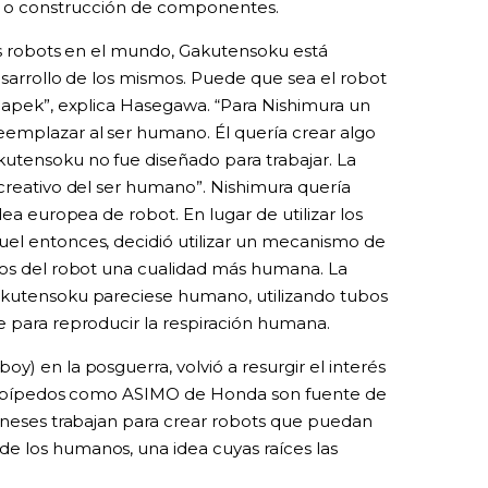
, o construcción de componentes.
los robots en el mundo, Gakutensoku está
esarrollo de los mismos. Puede que sea el robot
 Čapek”, explica Hasegawa. “Para Nishimura un
emplazar al ser humano. Él quería crear algo
utensoku no fue diseñado para trabajar. La
 creativo del ser humano”. Nishimura quería
dea europea de robot. En lugar de utilizar los
uel entonces, decidió utilizar un mecanismo de
tos del robot una cualidad más humana. La
akutensoku pareciese humano, utilizando tubos
e para reproducir la respiración humana.
y) en la posguerra, volvió a resurgir el interés
ots bípedos como ASIMO de Honda son fuente de
poneses trabajan para crear robots que puedan
e los humanos, una idea cuyas raíces las