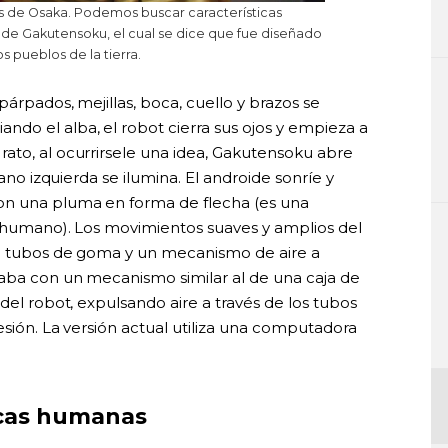
s de Osaka. Podemos buscar características
o de Gakutensoku, el cual se dice que fue diseñado
os pueblos de la tierra.
árpados, mejillas, boca, cuello y brazos se
do el alba, el robot cierra sus ojos y empieza a
ato, al ocurrirsele una idea, Gakutensoku abre
mano izquierda se ilumina. El androide sonríe y
on una pluma en forma de flecha (es una
r humano). Los movimientos suaves y amplios del
de tubos de goma y un mecanismo de aire a
naba con un mecanismo similar al de una caja de
del robot, expulsando aire a través de los tubos
esión. La versión actual utiliza una computadora
icas humanas