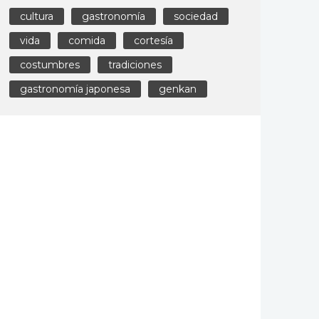
cultura
gastronomía
sociedad
vida
comida
cortesía
costumbres
tradiciones
gastronomía japonesa
genkan