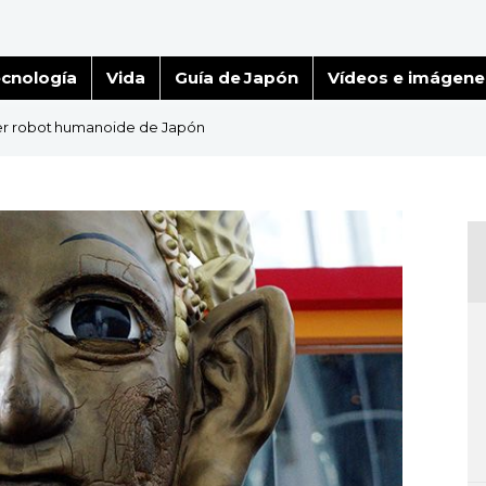
cnología
Vida
Guía de Japón
Vídeos e imágene
er robot humanoide de Japón