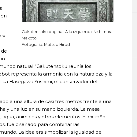
s
 en
Gakutensoku original. A la izquierda, Nishimura
ley
Makoto.
Fotografía: Matsuo Hiroshi
o de
un
mundo natural. “Gakutensoku reunía los
obot representa la armonía con la naturaleza y la
xplica Hasegawa Yoshimi, el conservador del
o a una altura de casi tres metros frente a una
 y una luz en su mano izquierda. La mesa
, agua, animales y otros elementos. El extraño
os, fue diseñado para combinar las
 mundo. La idea era simbolizar la igualdad de