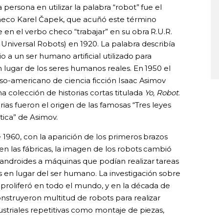
 persona en utilizar la palabra “robot” fue el
checo Karel Čapek, que acuñó este término
en el verbo checo “trabajar” en su obra R.U.R.
Universal Robots) en 1920. La palabra describía
io a un ser humano artificial utilizado para
n lugar de los seres humanos reales. En 1950 el
uso-americano de ciencia ficción Isaac Asimov
a colección de historias cortas titulada
Yo, Robot
.
orias fueron el origen de las famosas “Tres leyes
tica” de Asimov.
e 1960, con la aparición de los primeros brazos
en las fábricas, la imagen de los robots cambió
androides a máquinas que podían realizar tareas
 en lugar del ser humano. La investigación sobre
 proliferó en todo el mundo, y en la década de
nstruyeron multitud de robots para realizar
ustriales repetitivas como montaje de piezas,