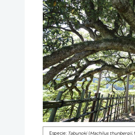
Especie:
Tabunoki
(
Machilus thunbergii,