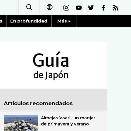
s
En profundidad
Más
日本語
Noticias
English
Datos de Japón
Guía
简体字
Fragmentos de Japón
繁體字
de Japón
Gente
Français
Blog
العربية
Artículos recomendados
Tokio
Русский
Almejas ‘asari’, un manjar
Avisos
de primavera y verano