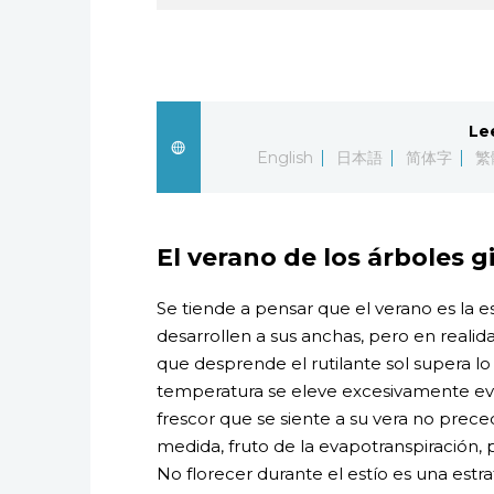
Le
English
日本語
简体字
繁
El verano de los árboles 
Se tiende a pensar que el verano es la e
desarrollen a sus anchas, pero en realid
que desprende el rutilante sol supera lo
temperatura se eleve excesivamente eva
frescor que se siente a su vera no prece
medida, fruto de la evapotranspiración, p
No florecer durante el estío es una estr