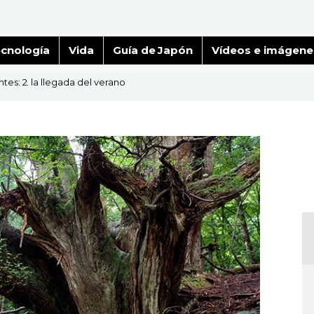
cnología
Vida
Guía de Japón
Vídeos e imágene
tes: 2. la llegada del verano