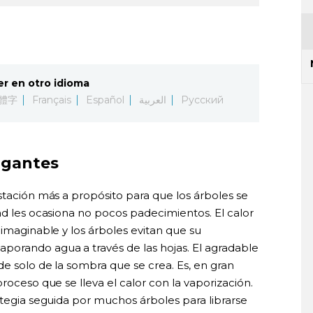
er en otro idioma
體字
Français
Español
العربية
Русский
gigantes
stación más a propósito para que los árboles se
ad les ocasiona no pocos padecimientos. El calor
 imaginable y los árboles evitan que su
porando agua a través de las hojas. El agradable
de solo de la sombra que se crea. Es, en gran
roceso que se lleva el calor con la vaporización.
ategia seguida por muchos árboles para librarse