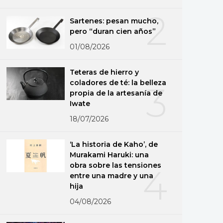
2
Sartenes: pesan mucho,
pero “duran cien años”
01/08/2026
Teteras de hierro y
coladores de té: la belleza
3
propia de la artesanía de
Iwate
18/07/2026
‘La historia de Kaho’, de
Murakami Haruki: una
obra sobre las tensiones
4
entre una madre y una
hija
04/08/2026