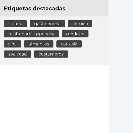
Etiquetas destacadas
cultura
gastronomía
comida
gastronomía japonesa
modales
vida
alimentos
cortesía
sociedad
costumbres