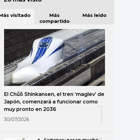
Más visitado
Más
Más leído
compartido
El Chūō Shinkansen, el tren ‘maglev’ de
Japón, comenzará a funcionar como
1
muy pronto en 2036
30/07/2026
Sartenes: pesan mucho,