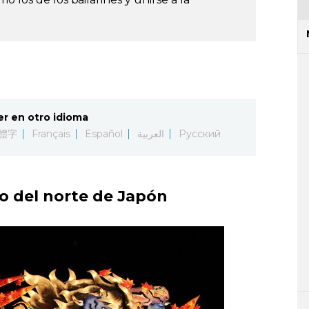
er en otro idioma
體字
Français
Español
العربية
Русский
no del norte de Japón