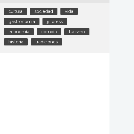
cultura
sociedad
vida
gastronomía
jiji press
economía
comida
turismo
historia
tradiciones