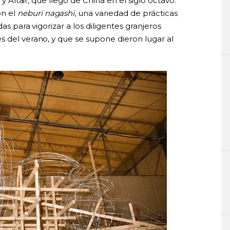
 y Altair, que llegó de China en el siglo octavo.
on el
neburi nagashi
, una variedad de prácticas
das para vigorizar a los diligentes granjeros
s del verano, y que se supone dieron lugar al