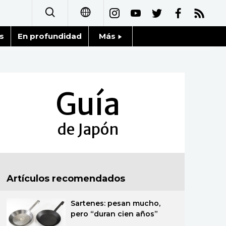
s
En profundidad
Más
日本語
Noticias
English
Datos de Japón
Guía
简体字
Fragmentos de Japón
繁體字
de Japón
Gente
Français
Blog
العربية
Artículos recomendados
Tokio
Русский
Sartenes: pesan mucho,
Avisos
pero “duran cien años”