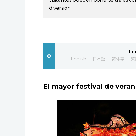
diversión.
Le
English
日本語
简体字
繁
El mayor festival de vera