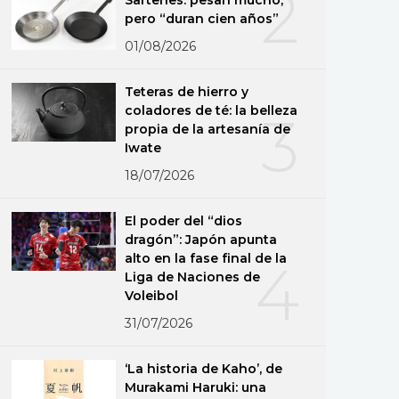
2
pero “duran cien años”
01/08/2026
Teteras de hierro y
coladores de té: la belleza
3
propia de la artesanía de
Iwate
18/07/2026
El poder del “dios
dragón”: Japón apunta
alto en la fase final de la
4
Liga de Naciones de
Voleibol
31/07/2026
‘La historia de Kaho’, de
Murakami Haruki: una