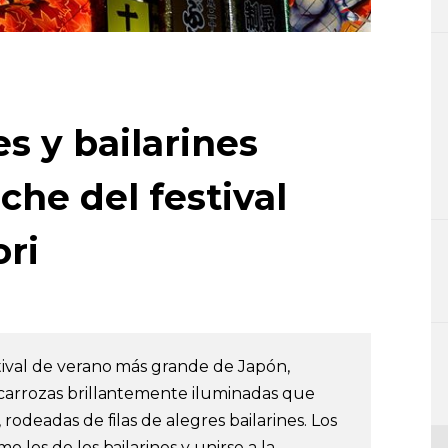
s y bailarines
che del festival
ri
tival de verano más grande de Japón,
 carrozas brillantemente iluminadas que
rodeadas de filas de alegres bailarines. Los
 los de los bailarines y unirse a la