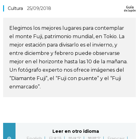
Guía
Cultura
25/09/2018
Vida
de Japón
Guía de Japón
Elegimos los mejores lugares para contemplar
el monte Fuji, patrimonio mundial, en Tokio. La
Vídeos e imágenes
mejor estación para divisarlo es el invierno, y
entre diciembre y febrero puede observarse
mejor en el horizonte hasta las 10 de la mañana.
En profundidad
Un fotógrafo experto nos ofrece imágenes del
“Diamante Fuji”, el “Fuji con puente” y el “Fuji
Más
enmarcado”.
Noticias
official SNS
Datos de Japón
Leer en otro idioma
Fragmentos de Japón
English
日本語
简体字
繁體字
Français