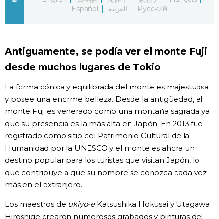
Español
العربية
Русский
Gente
Blog
Antiguamente, se podía ver el monte Fuji
desde muchos lugares de Tokio
Tokio
La forma cónica y equilibrada del monte es majestuosa
y posee una enorme belleza. Desde la antigüedad, el
Avisos
monte Fuji es venerado como una montaña sagrada ya
que su presencia es la más alta en Japón. En 2013 fue
registrado como sitio del Patrimonio Cultural de la
Humanidad por la UNESCO y el monte es ahora un
destino popular para los turistas que visitan Japón, lo
que contribuye a que su nombre se conozca cada vez
más en el extranjero.
Los maestros de
ukiyo-e
Katsushika Hokusai y Utagawa
Hiroshige crearon numerosos grabados y pinturas del