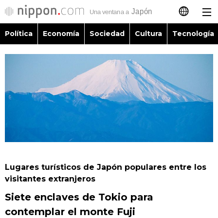
Política
Economía
Sociedad
Cultura
Tecnología
日本語
English
简体字
Política
繁體字
Economía
Français
Sociedad
العربية
Lugares turísticos de Japón populares entre los
Cultura
visitantes extranjeros
Русский
Siete enclaves de Tokio para
Tecnología
contemplar el monte Fuji