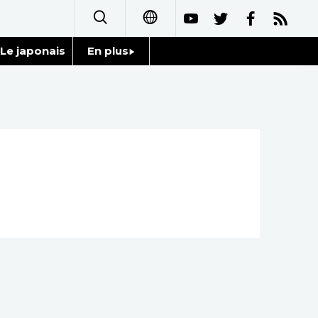
Le japonais
En plus
日本語
Données
English
Séries
简体字
Personnages
繁體字
Chroniques
Español
Images
العربية
Vidéos
Русский
Tokyo