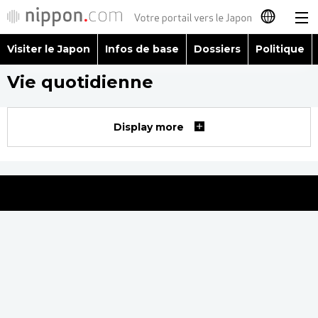
Visiter le Japon
Infos de base
Dossiers
Politique
日本語
Vie quotidienne
English
简体字
Display more
Visiter le Japon
繁體字
Infos de base
Español
Dossiers
العربية
Politique
Русский
Économie