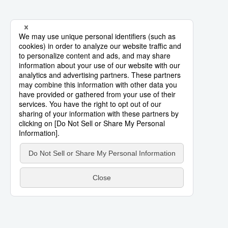
Société
Culture
Gastronomie
Le japonais
En plus
Données
official SNS
Séries
Personnages