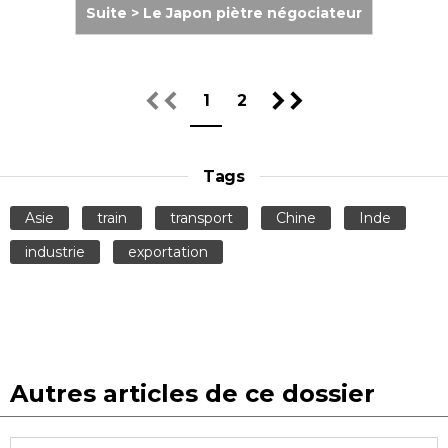
Suite > Le Japon piètre négociateur
1
2
Tags
Asie
train
transport
Chine
Inde
industrie
exportation
Autres articles de ce dossier