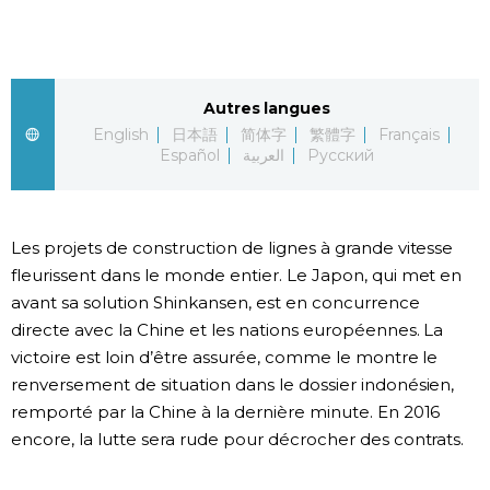
Société
Culture
Autres langues
English
日本語
简体字
繁體字
Français
Español
العربية
Русский
Gastronomie
Le japonais
Les projets de construction de lignes à grande vitesse
fleurissent dans le monde entier. Le Japon, qui met en
En plus
avant sa solution Shinkansen, est en concurrence
directe avec la Chine et les nations européennes. La
Données
official SNS
victoire est loin d’être assurée, comme le montre le
renversement de situation dans le dossier indonésien,
Séries
remporté par la Chine à la dernière minute. En 2016
encore, la lutte sera rude pour décrocher des contrats.
Personnages