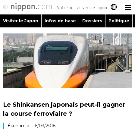
Visiter le Japon
Infos de base
Dossiers
Politique
日本語
English
简体字
Visiter le Japon
繁體字
Infos de base
Español
Dossiers
العربية
Le Shinkansen japonais peut-il gagner
Politique
la course ferroviaire ?
Русский
Économie
16/03/2016
Économie