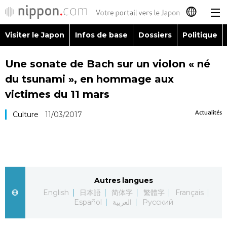
Visiter le Japon
Infos de base
Dossiers
Politique
日本語
Une sonate de Bach sur un violon « né
English
du tsunami », en hommage aux
简体字
victimes du 11 mars
Visiter le Japon
Actualités
Culture
11/03/2017
繁體字
Infos de base
Español
Dossiers
العربية
Autres langues
Politique
Русский
English
日本語
简体字
繁體字
Français
Español
العربية
Русский
Économie