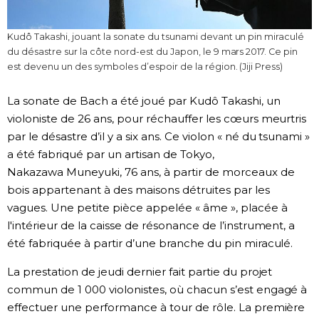
Chroniques
Kudô Takashi, jouant la sonate du tsunami devant un pin miraculé
du désastre sur la côte nord-est du Japon, le 9 mars 2017. Ce pin
Images
est devenu un des symboles d’espoir de la région. (Jiji Press)
La sonate de Bach a été joué par Kudô Takashi, un
Vidéos
violoniste de 26 ans, pour réchauffer les cœurs meurtris
par le désastre d’il y a six ans. Ce violon « né du tsunami »
Tokyo
a été fabriqué par un artisan de Tokyo,
Nakazawa Muneyuki, 76 ans, à partir de morceaux de
bois appartenant à des maisons détruites par les
vagues. Une petite pièce appelée « âme », placée à
l'intérieur de la caisse de résonance de l’instrument, a
été fabriquée à partir d’une branche du pin miraculé.
La prestation de jeudi dernier fait partie du projet
commun de 1 000 violonistes, où chacun s’est engagé à
effectuer une performance à tour de rôle. La première