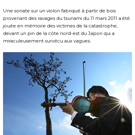
Société
Une sonate sur un violon fabriqué à partir de bois
provenant des ravages du tsunami du 11 mars 2011 a été
jouée en mémoire des victimes de la catastrophe,
Culture
devant un pin de la côte nord-est du Japon qui a
miraculeusement survécu aux vagues.
Gastronomie
Le japonais
En plus
Données
official SNS
Séries
Personnages