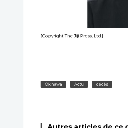
[Copyright The Jiji Press, Ltd.]
Okinawa
Actu
décès
Autres articles de ce 