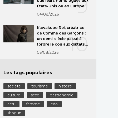
9
que leurs homologues aux
États-Unis ou en Europe
04/08/2026
Kawakubo Rei, créatrice
de Comme des Garçons :
10
un demi-siècle passé à
tordre le cou aux diktats
de la mode
06/08/2026
Les tags populaires
société
tourisme
histoire
culture
sexe
gastronomie
actu
femme
edo
shogun