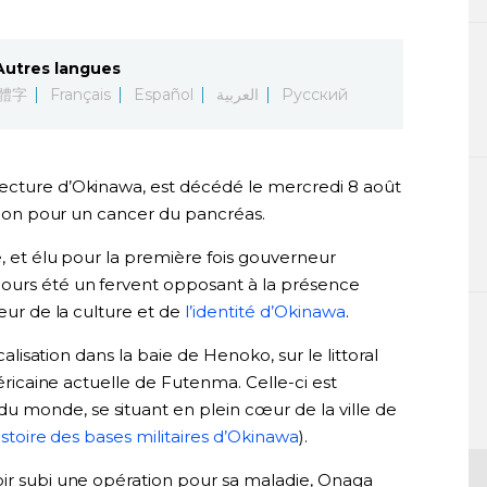
Autres langues
體字
Français
Español
العربية
Русский
fecture d’Okinawa, est décédé le mercredi 8 août
ation pour un cancer du pancréas.
e, et élu pour la première fois gouverneur
jours été un fervent opposant à la présence
seur de la culture et de
l’identité d’Okinawa
.
ocalisation dans la baie de Henoko, sur le littoral
méricaine actuelle de Futenma. Celle-ci est
 monde, se situant en plein cœur de la ville de
histoire des bases militaires d’Okinawa
).
oir subi une opération pour sa maladie, Onaga