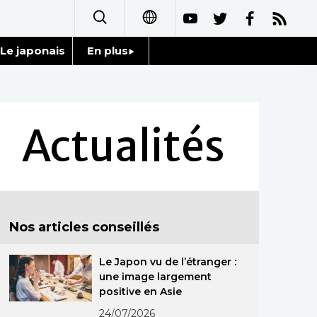
Le japonais
En plus
日本語
Données
English
Séries
Actualités
简体字
Personnages
繁體字
Chroniques
Español
Nos articles conseillés
Images
العربية
Le Japon vu de l’étranger :
Vidéos
Русский
une image largement
positive en Asie
Tokyo
24/07/2026