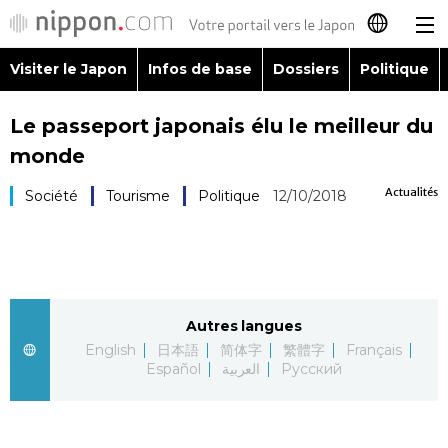
Visiter le Japon
Infos de base
Dossiers
Politique
日本語
Le passeport japonais élu le meilleur du
English
monde
简体字
Visiter le Japon
Actualités
Société
Tourisme
Politique
12/10/2018
繁體字
Infos de base
Español
Dossiers
Autres langues
العربية
English
日本語
简体字
繁體字
Français
Politique
Español
العربية
Русский
Русский
Économie