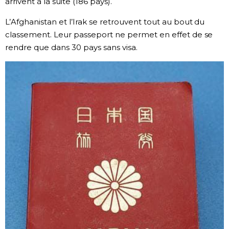
arrivent à la suite (186 pays).
Chroniques
L’Afghanistan et l’Irak se retrouvent tout au bout du
classement. Leur passeport ne permet en effet de se
rendre que dans 30 pays sans visa.
Images
Vidéos
Tokyo