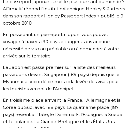
Le passeport japonais serait le plus puissant du monde ?
Société
Affirmatif répond l’Institut britannique Henley & Partners
dans son rapport « Henley Passeport Index » publié le 9
octobre 2018.
Culture
En possédant un passeport nippon, vous pouvez
Gastronomie
voyager à travers 190 pays étrangers sans aucune
nécessité de visa au préalable ou à demander à votre
arrivée sur le territoire.
Le japonais
Le Japon est passé premier sur la liste des meilleurs
En plus
passeports devant Singapour (189 pays) depuis que le
Myanmar a accordé ce mois-ci la levée des visas pour
les touristes venant de l’Archipel.
Données
official SNS
En troisième place arrivent la France, l’Allemagne et la
Séries
Corée du Sud, avec 188 pays. La quatrième place (187
pays) revient à l’Italie, le Danemark, l’Espagne, la Suède
et la Finlande. La Grande-Bretagne et les États-Unis
Personnages