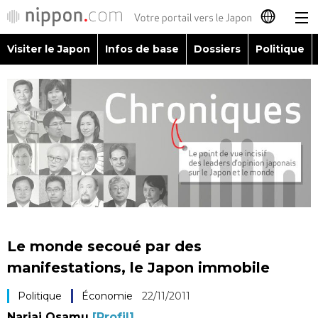
Visiter le Japon
Infos de base
Dossiers
Politique
日本語
English
简体字
Visiter le Japon
繁體字
Infos de base
Español
Dossiers
العربية
Le monde secoué par des
Politique
manifestations, le Japon immobile
Русский
Politique
Économie
22/11/2011
Économie
Nariai Osamu
[Profil]