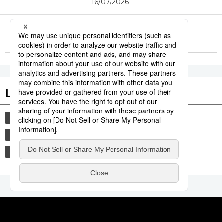
16/07/2026
More in this series
Les tags populaires
société
gastronomie
histoire
vie quotidienne
culture
femme
tourisme
edo
sexe
shogun