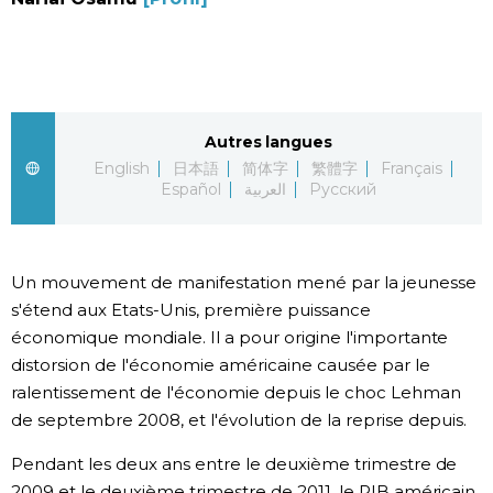
Société
Culture
Autres langues
Gastronomie
English
日本語
简体字
繁體字
Français
Español
العربية
Русский
Le japonais
Un mouvement de manifestation mené par la jeunesse
En plus
s'étend aux Etats-Unis, première puissance
économique mondiale. Il a pour origine l'importante
Données
official SNS
distorsion de l'économie américaine causée par le
ralentissement de l'économie depuis le choc Lehman
Séries
de septembre 2008, et l'évolution de la reprise depuis.
Pendant les deux ans entre le deuxième trimestre de
Personnages
2009 et le deuxième trimestre de 2011, le PIB américain