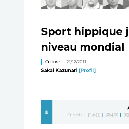
Sport hippique j
niveau mondial
Culture
21/12/2011
Sakai Kazunari
[Profil]
English
日本語
简体字
繁