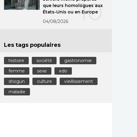
10
que leurs homologues aux
États-Unis ou en Europe
04/08/2026
Les tags populaires
histoire
société
gastronomie
femme
sexe
edo
shogun
culture
vieillissement
maladie