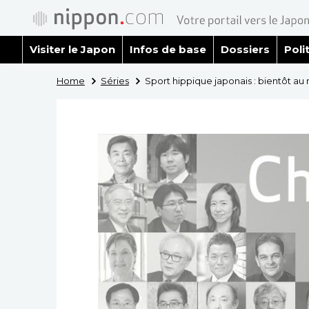
Visiter le Japon
Infos de base
Dossiers
Poli
Home
Séries
Sport hippique japonais : bientôt au