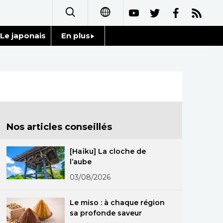
Le japonais
En plus
日本語
Données
English
Séries
简体字
Personnages
繁體字
Nos articles conseillés
Chroniques
Español
[Haïku] La cloche de
Images
l’aube
العربية
03/08/2026
Vidéos
Русский
Le miso : à chaque région
Tokyo
sa profonde saveur