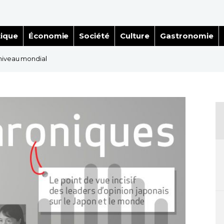
tique
Économie
Société
Culture
Gastronomie
 niveau mondial