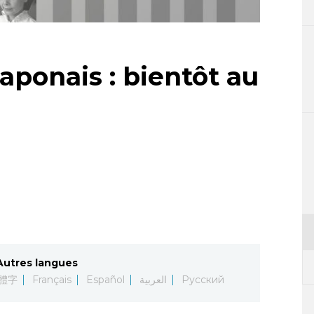
aponais : bientôt au
Autres langues
體字
Français
Español
العربية
Русский