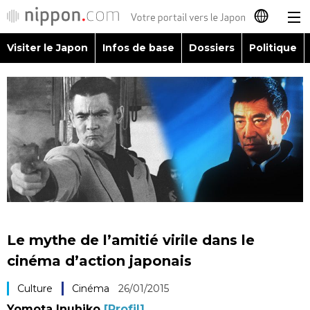
Visiter le Japon
Infos de base
Dossiers
Politique
日本語
English
简体字
Visiter le Japon
繁體字
Infos de base
Español
Dossiers
العربية
Le mythe de l’amitié virile dans le
Politique
cinéma d’action japonais
Русский
Culture
Cinéma
26/01/2015
Économie
Yomota Inuhiko
[Profil]