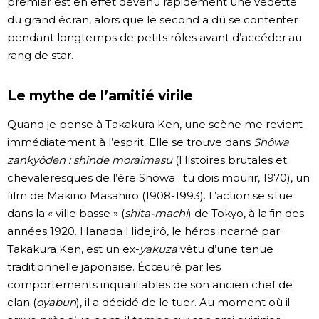
premier est en effet devenu rapidement une vedette
du grand écran, alors que le second a dû se contenter
pendant longtemps de petits rôles avant d’accéder au
rang de star.
Le mythe de l’amitié virile
Quand je pense à Takakura Ken, une scène me revient
immédiatement à l’esprit. Elle se trouve dans
Shôwa
zankyôden : shinde moraimasu
(Histoires brutales et
chevaleresques de l’ère Shôwa : tu dois mourir, 1970), un
film de Makino Masahiro (1908-1993). L’action se situe
dans la « ville basse » (
shita-machi
) de Tokyo, à la fin des
années 1920. Hanada Hidejirô, le héros incarné par
Takakura Ken, est un ex-
yakuza
vêtu d’une tenue
traditionnelle japonaise. Écœuré par les
comportements inqualifiables de son ancien chef de
clan (
oyabun
), il a décidé de le tuer. Au moment où il