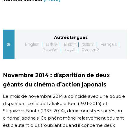
Société
Culture
Autres langues
Gastronomie
English
日本語
简体字
繁體字
Français
Español
العربية
Русский
Le japonais
En plus
Novembre 2014 : disparition de deux
géants du cinéma d’action japonais
Données
official SNS
Le mois de novembre 2014 a coïncidé avec une double
disparition, celle de Takakura Ken (1931-2014) et
Séries
Sugawara Bunta (1933-2014), deux monstres sacrés du
cinéma japonais. Ce phénomène relativement courant
Personnages
est d’autant plus troublant quand il concerne deux