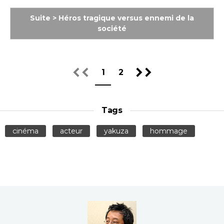
Suite > Héros tragique versus ennemi de la
société
1
2
Tags
cinéma
acteur
yakuza
hommage