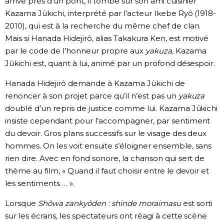
arrive près d’un pont, il tombe sur son ami cuisinier
Kazama Jûkichi, interprété par l’acteur Ikebe Ryô (1918-
2010), qui est à la recherche du même chef de clan.
Mais si Hanada Hidejirô, alias Takakura Ken, est motivé
par le code de l’honneur propre aux
yakuza
, Kazama
Jûkichi est, quant à lui, animé par un profond désespoir.
Hanada Hidejirô demande à Kazama Jûkichi de
renoncer à son projet parce qu’il n’est pas un
yakuza
doublé d’un repris de justice comme lui. Kazama Jûkichi
insiste cependant pour l’accompagner, par sentiment
du devoir. Gros plans successifs sur le visage des deux
hommes. On les voit ensuite s’éloigner ensemble, sans
rien dire. Avec en fond sonore, la chanson qui sert de
thème au film, « Quand il faut choisir entre le devoir et
les sentiments … ».
Lorsque
Shôwa zankyôden : shinde moraimasu
est sorti
sur les écrans, les spectateurs ont réagi à cette scène