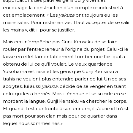
supplications des pauvres gens qui y vivent et
encourage la construction d’un complexe industriel à
cet emplacement. « Les
yakuza
ont toujours eu les
mains sales. Pour rester en vie, il faut accepter de se salir
les mains », dit-il pour se justifier.
Mais ceci n’empêche pas Gunji Kensaku de se faire
rouler par l’entrepreneur à l’origine du projet. Celui-ci le
laisse en effet lamentablement tomber une fois qu’il a
obtenu de lui ce qu’il voulait. Le vieux quartier de
Yokohama est rasé et les gens que Gunji Kensaku a
trahis ne veulent plus entendre parler de lui. Un de ses
acolytes, lui aussi
yakuza
, décide de se venger en tuant
celui qui les a bernés. Mais il échoue et se suicide en se
mordant la langue. Gunji Kensaku va chercher le corps.
Et quand il est confronté à son ennemi, il s’écrie « Il n’est
pas mort pour son clan mais pour ce quartier dans
lequel nous sommes nés ».