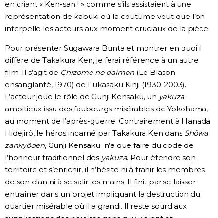
en criant « Ken-san ! » comme s’ils assistaient à une
représentation de kabuki où la coutume veut que l’on
interpelle les acteurs aux moment cruciaux de la pièce.
Pour présenter Sugawara Bunta et montrer en quoi il
diffère de Takakura Ken, je ferai référence à un autre
film. Il s’agit de
Chizome no daimon
(Le Blason
ensanglanté, 1970) de Fukasaku Kinji (1930-2003).
L’acteur joue le rôle de Gunji Kensaku, un
yakuza
ambitieux issu des faubourgs misérables de Yokohama,
au moment de l’après-guerre. Contrairement à Hanada
Hidejirô, le héros incarné par Takakura Ken dans
Shôwa
zankyôden
, Gunji Kensaku n’a que faire du code de
l’honneur traditionnel des
yakuza
. Pour étendre son
territoire et s’enrichir, il n’hésite ni à trahir les membres
de son clan ni à se salir les mains. Il finit par se laisser
entraîner dans un projet impliquant la destruction du
quartier misérable où il a grandi. Il reste sourd aux