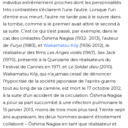
individus extrêmement proches dont les personnalités
très contrastées s’éclairent l’une l’autre. Lorsque l’un
Chroniques
d’entre eux meurt, l’autre ne tarde pas à le suivre dans
la tombe, comme si le premier avait attiré le second à
Images
sa suite. C’est ce qui s’est passé, par exemple, dans le
cas des cinéastes Ôshima Nagisa (1932- 2013), l’auteur
Vidéos
de
Furyo
(1983), et
Wakamatsu Kôji
(1936-2012), le
réalisateur des films
Les Anges violés
(1967),
Sex Jack
Tokyo
(1970), présenté à la Quinzaine des réalisateurs du
Festival de Cannes en 1971, et
Le Soldat dieu
(2010).
Wakamatsu Kôji, qui n’a jamais cessé de dénoncer
l’hypocrisie de la société japonaise de l’après-guerre
tout au long de sa carrière, est mort le 17 octobre 2012,
à la suite d’un accident de la circulation. Ôshima Nagisa
a pour sa part succombé à une infection pulmonaire le
15 janvier 2013, moins de trois mois plus tard. Trente-sept
ans auparavant, les deux hommes avaient étroitement
collaboré – Ôshima Nagisa en tant que réalisateur et