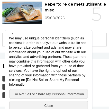
Répertoire de mets utilisant le
5
miso
05/08/2026
More in this series
Les tags populaires
société
actu
gastronomie
avion
justice
agression sexuelle
culture
histoire
tourisme
vie quotidienne