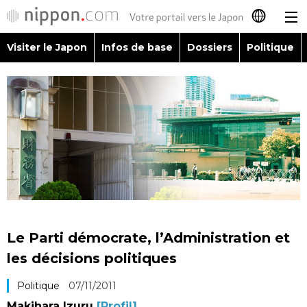
Visiter le Japon
Infos de base
Dossiers
Politique
日本語
English
简体字
Visiter le Japon
繁體字
Infos de base
Español
Dossiers
العربية
Le Parti démocrate, l’Administration et
Politique
les décisions politiques
Русский
Politique
07/11/2011
Économie
Makihara Izuru
[Profil]