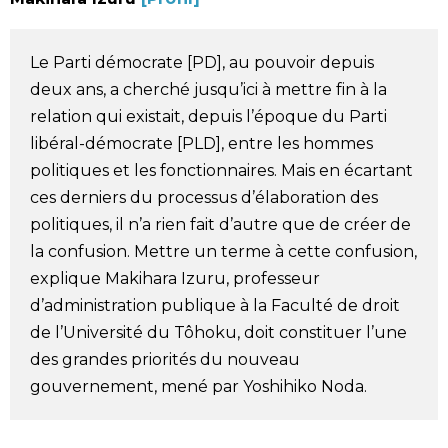
Société
Le Parti démocrate [PD], au pouvoir depuis
Culture
deux ans, a cherché jusqu’ici à mettre fin à la
relation qui existait, depuis l’époque du Parti
Gastronomie
libéral-démocrate [PLD], entre les hommes
politiques et les fonctionnaires. Mais en écartant
ces derniers du processus d’élaboration des
Le japonais
politiques, il n’a rien fait d’autre que de créer de
la confusion. Mettre un terme à cette confusion,
En plus
explique Makihara Izuru, professeur
d’administration publique à la Faculté de droit
Données
official SNS
de l’Université du Tôhoku, doit constituer l’une
des grandes priorités du nouveau
Séries
gouvernement, mené par Yoshihiko Noda.
Personnages