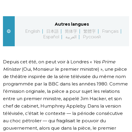
Chroniques
Autres langues
Images
English
日本語
简体字
繁體字
Français
Español
العربية
Русский
Vidéos
Tokyo
Depuis cet été, on peut voir à Londres «
Yes Prime
Minister
(Oui, Monsieur le premier ministre) », une pièce
de théâtre inspirée de la série télévisée du même nom
programmée par la BBC dans les années 1980. Comme
l’émission originale, la pièce a pour sujet les relations
entre un premier ministre, appelé Jim Hacker, et son
chef de cabinet, Humphrey Appleby. Dans la version
télévisée, c’était le contexte — la période consécutive
au choc pétrolier — qui fragilisait le pouvoir du
gouvernement, alors que dans la pièce, le premier