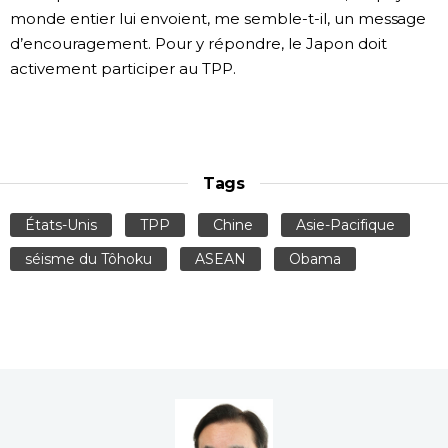
monde entier lui envoient, me semble-t-il, un message
d’encouragement. Pour y répondre, le Japon doit
activement participer au TPP.
Tags
États-Unis
TPP
Chine
Asie-Pacifique
séisme du Tôhoku
ASEAN
Obama