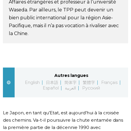
Affaires étrangères et professeur à l’université
Société
Waseda. Par ailleurs, le TPP peut devenir un
bien public international pour la région Asie-
Culture
Pacifique, mais il n’a pas vocation à rivaliser avec
la Chine.
Gastronomie
Le japonais
En plus
Autres langues
English
日本語
简体字
繁體字
Français
Español
العربية
Русский
Données
official SNS
Séries
Le Japon, en tant qu’Etat, est aujourd’hui à la croisée
des chemins. Va-t-il poursuivre la chute entamée dans
Personnages
la première partie de la décennie 1990 avec