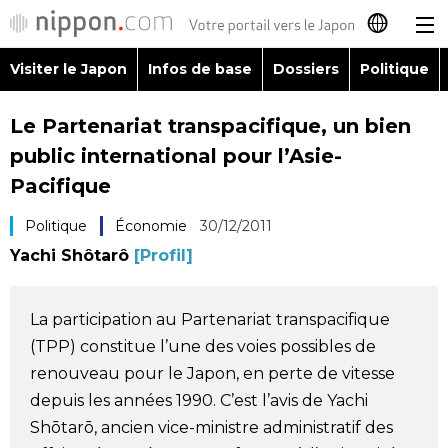
Visiter le Japon
Infos de base
Dossiers
Politique
日本語
Le Partenariat transpacifique, un bien
English
public international pour l’Asie-
简体字
Pacifique
Visiter le Japon
Politique
Économie
30/12/2011
繁體字
Infos de base
Yachi Shôtarô
[Profil]
Español
Dossiers
La participation au Partenariat transpacifique
العربية
(TPP) constitue l’une des voies possibles de
Politique
renouveau pour le Japon, en perte de vitesse
Русский
depuis les années 1990. C’est l’avis de Yachi
Économie
Shōtarō, ancien vice-ministre administratif des