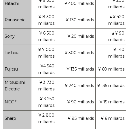
¥ 9 500
¥ 200
Hitachi
¥ 400 milliards
milliards
milliards
¥ 8 300
▲¥ 420
Panasonic
¥ 130 milliards
milliards
milliards
¥ 6 500
▲¥ 90
Sony
¥ 20 milliards
milliards
milliards
¥ 7 000
¥ 140
Toshiba
¥ 300 milliards
milliards
milliards
¥4 540
Fujitsu
¥ 135 milliards
¥ 60 milliards
milliards
Mitsubishi
¥ 3 730
¥ 240 milliards
¥ 135 milliards
Electric
milliards
¥ 3 250
NEC *
¥ 90 milliards
¥ 15 milliards
milliards
¥ 2 800
Sharp
¥ 85 milliards
¥ 6 milliards
milliards