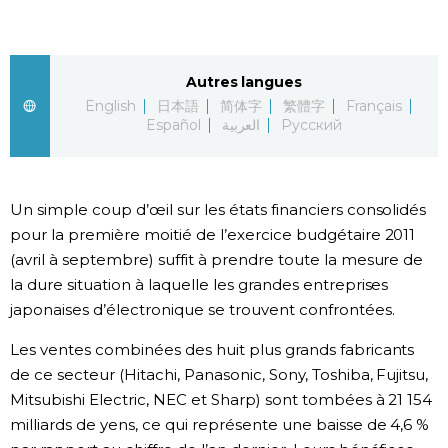
Chroniques
Autres langues
Images
English
日本語
简体字
繁體字
Français
Español
العربية
Русский
Vidéos
Tokyo
Un simple coup d’œil sur les états financiers consolidés
pour la première moitié de l’exercice budgétaire 2011
(avril à septembre) suffit à prendre toute la mesure de
la dure situation à laquelle les grandes entreprises
japonaises d’électronique se trouvent confrontées.
Les ventes combinées des huit plus grands fabricants
de ce secteur (Hitachi, Panasonic, Sony, Toshiba, Fujitsu,
Mitsubishi Electric, NEC et Sharp) sont tombées à 21 154
milliards de yens, ce qui représente une baisse de 4,6 %