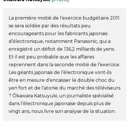
Société
La première moitié de l’exercice budgétaire 2011
Culture
se sera soldée par des résultats peu
encourageants pour les fabricants japonais
Gastronomie
d’électronique, notamment Panasonic, qui a
enregistré un déficit de 136,2 milliards de yens.
Et il est peu probable que les affaires
Le japonais
reprennent dans la seconde moitié de l’exercice.
Les géants japonais de l’électronique vont-ils
En plus
être en mesure d’encaisser le double choc du
yen fort et de l’atonie du marché des téléviseurs
Données
official SNS
? Ôkawara Katsuyuki, un journaliste spécialisé
dans l’électronique japonaise depuis plus de
Séries
vingt ans, nous livre son analyse de la situation.
Personnages