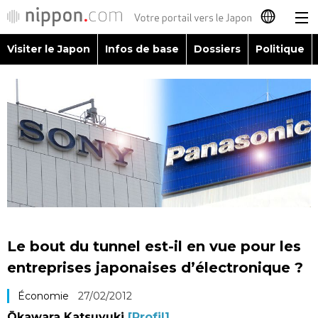
Visiter le Japon
Infos de base
Dossiers
Politique
日本語
English
简体字
Visiter le Japon
繁體字
Infos de base
Español
Dossiers
العربية
Le bout du tunnel est-il en vue pour les
Politique
entreprises japonaises d’électronique ?
Русский
Économie
27/02/2012
Économie
Ōkawara Katsuyuki
[Profil]