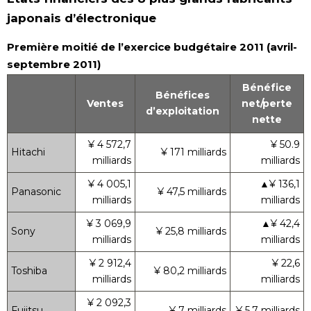
japonais d’électronique
Première moitié de l’exercice budgétaire 2011 (avril-
septembre 2011)
Bénéfice
Bénéfices
Ventes
net/perte
d’exploitation
nette
¥ 4 572,7
¥ 50.9
Hitachi
¥ 171 milliards
milliards
milliards
¥ 4 005,1
▲¥ 136,1
Panasonic
¥ 47,5 milliards
milliards
milliards
¥ 3 069,9
▲¥ 42,4
Sony
¥ 25,8 milliards
milliards
milliards
¥ 2 912,4
¥ 22,6
Toshiba
¥ 80,2 milliards
milliards
milliards
¥ 2 092,3
Fujitsu
¥ 7 milliards
¥ 5,7 milliards