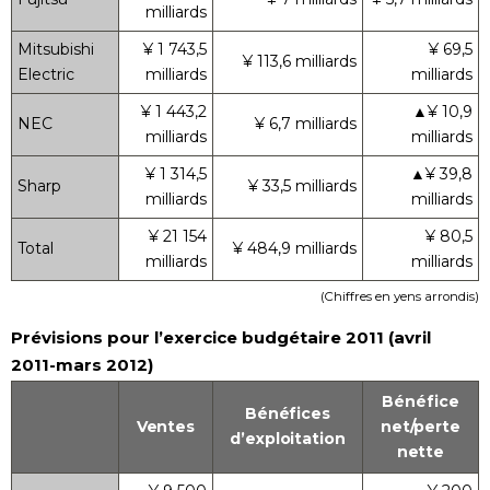
milliards
Mitsubishi
¥ 1 743,5
¥ 69,5
¥ 113,6 milliards
Electric
milliards
milliards
¥ 1 443,2
▲¥ 10,9
NEC
¥ 6,7 milliards
milliards
milliards
¥ 1 314,5
▲¥ 39,8
Sharp
¥ 33,5 milliards
milliards
milliards
¥ 21 154
¥ 80,5
Total
¥ 484,9 milliards
milliards
milliards
(Chiffres en yens arrondis)
Prévisions pour l’exercice budgétaire 2011 (avril
2011-mars 2012)
Bénéfice
Bénéfices
Ventes
net/perte
d’exploitation
nette