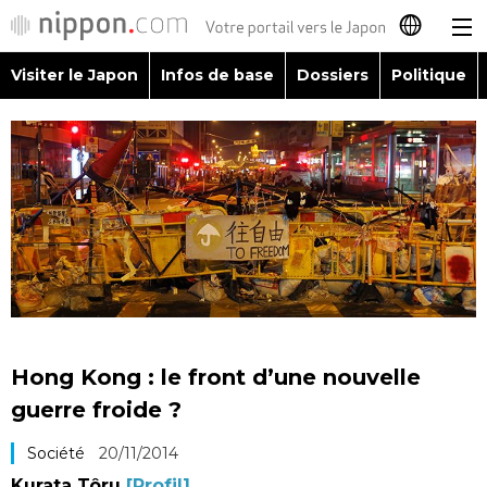
Visiter le Japon
Infos de base
Dossiers
Politique
日本語
English
简体字
Visiter le Japon
繁體字
Infos de base
Español
Dossiers
العربية
Hong Kong : le front d’une nouvelle
Politique
guerre froide ?
Русский
Société
20/11/2014
Économie
Kurata Tôru
[Profil]