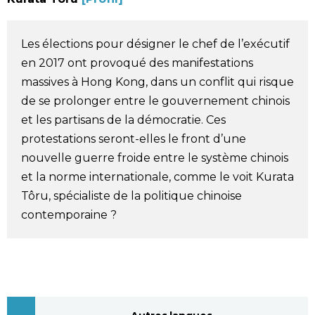
Société
Les élections pour désigner le chef de l’exécutif
Culture
en 2017 ont provoqué des manifestations
massives à Hong Kong, dans un conflit qui risque
Gastronomie
de se prolonger entre le gouvernement chinois
et les partisans de la démocratie. Ces
protestations seront-elles le front d’une
Le japonais
nouvelle guerre froide entre le système chinois
et la norme internationale, comme le voit Kurata
En plus
Tôru, spécialiste de la politique chinoise
contemporaine ?
Données
official SNS
Séries
Personnages