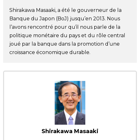
Société
Shirakawa Masaaki, a été le gouverneur de la
Banque du Japon (BoJ) jusqu’en 2013. Nous
Culture
l’avons rencontré pour qu’il nous parle de la
politique monétaire du pays et du rôle central
joué par la banque dans la promotion d’une
Gastronomie
croissance économique durable.
Le japonais
En plus
Données
official SNS
Séries
Shirakawa Masaaki
Personnages