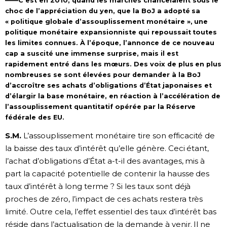
——C’est en 2010, quand les marchés chancelaient sous le
choc de l’appréciation du yen, que la BoJ a adopté sa
« politique globale d’assouplissement monétaire », une
politique monétaire expansionniste qui repoussait toutes
les limites connues. À l’époque, l’annonce de ce nouveau
cap a suscité une immense surprise, mais il est
rapidement entré dans les mœurs. Des voix de plus en plus
nombreuses se sont élevées pour demander à la BoJ
d’accroître ses achats d’obligations d’État japonaises et
d’élargir la base monétaire, en réaction à l’accélération de
l’assouplissement quantitatif opérée par la Réserve
fédérale des EU.
S.M.
L’assouplissement monétaire tire son efficacité de
la baisse des taux d’intérêt qu’elle génère. Ceci étant,
l’achat d’obligations d’État a-t-il des avantages, mis à
part la capacité potentielle de contenir la hausse des
taux d’intérêt à long terme ? Si les taux sont déjà
proches de zéro, l’impact de ces achats restera très
limité. Outre cela, l’effet essentiel des taux d’intérêt bas
réside dans l’actualisation de la demande à venir. Il ne