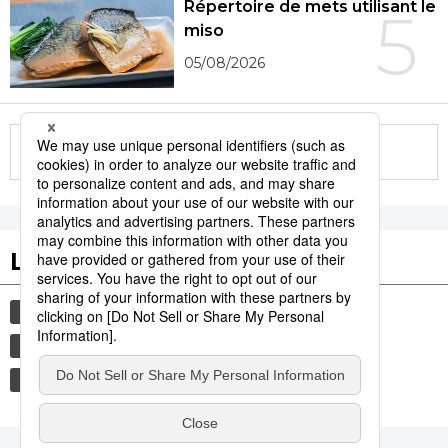
Répertoire de mets utilisant le
5
miso
05/08/2026
More in this series
Les tags populaires
société
actu
gastronomie
avion
justice
agression sexuelle
culture
histoire
tourisme
vie quotidienne