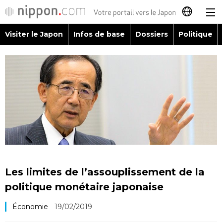
Visiter le Japon
Infos de base
Dossiers
Politique
日本語
English
简体字
Visiter le Japon
繁體字
Infos de base
Español
Dossiers
العربية
Les limites de l’assouplissement de la
Politique
politique monétaire japonaise
Русский
Économie
19/02/2019
Économie