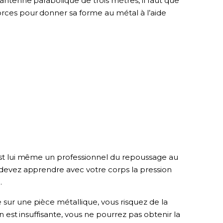
 antenne parabolique de trois mètres, il faut que
orces pour donner sa forme au métal à l’aide
 est lui même un professionnel du repoussage au
s devez apprendre avec votre corps la pression
.
 sur une pièce métallique, vous risquez de la
on est insuffisante, vous ne pourrez pas obtenir la