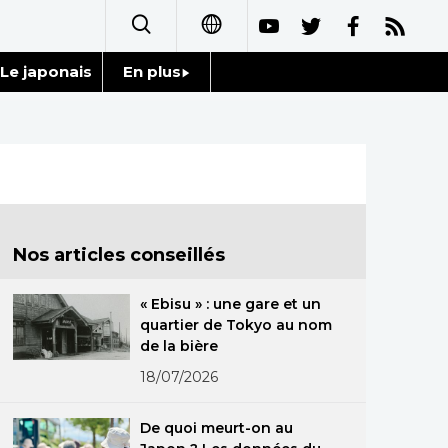
Le japonais
En plus
日本語
Données
English
Séries
简体字
Personnages
繁體字
Nos articles conseillés
Chroniques
Español
« Ebisu » : une gare et un
Images
quartier de Tokyo au nom
العربية
de la bière
Vidéos
18/07/2026
Русский
Tokyo
De quoi meurt-on au