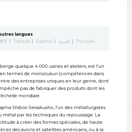
Autres langues
體字
Français
Español
العربية
Русский
berge quelque 4 000 usines et ateliers, est l’un
n en termes de
monozukuri
(compétences dans
ontre des entreprises uniques en leur genre, dont
mpêche pas de fabriquer des produits dont les
l’échelle mondiale.
jima Shibori Seisakusho, l’un des métallurgistes
 du métal par les techniques du repoussage. La
ptitude à créer des formes spéciales, de haute
èces des avions et satellites américains, ou à la