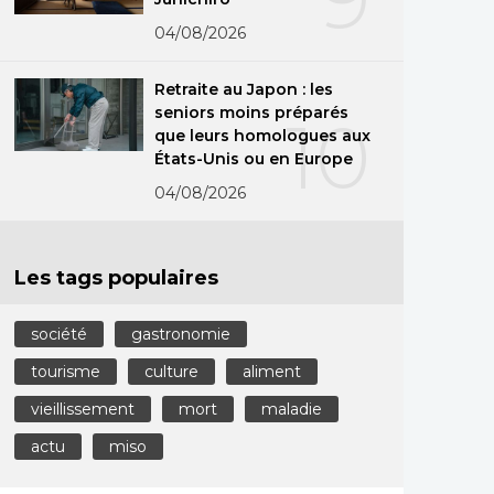
04/08/2026
Retraite au Japon : les
seniors moins préparés
10
que leurs homologues aux
États-Unis ou en Europe
04/08/2026
Les tags populaires
société
gastronomie
tourisme
culture
aliment
vieillissement
mort
maladie
actu
miso