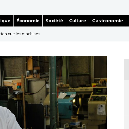
tique
Économie
Société
Culture
Gastronomie
ision que les machines