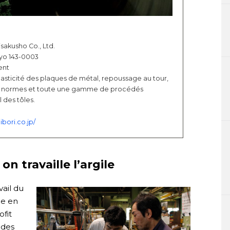
isakusho Co., Ltd.
kyo 143-0003
ent
plasticité des plaques de métal, repoussage au tour,
ors normes et toute une gamme de procédés
 des tôles.
ibori.co.jp/
n travaille l’argile
ail du
ue en
fit
 des