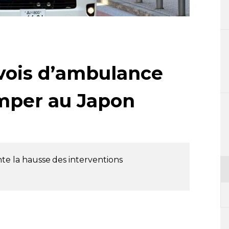
vois d’ambulance
mper au Japon
ente la hausse des interventions