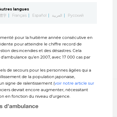
Autres langues
體字
Français
Español
العربية
Русский
menté pour la huitième année consécutive en
dente pour atteindre le chiffre record de
stion des incendies et des désastres. Cela
s d’ambulance qu’en 2007, avec 17 000 cas par
pels de secours pour les personnes âgées qui a
eillissement de la population japonaise,
 signe de ralentissement (
voir notre article sur
anciers devrait encore augmenter, nécessitant
n en fonction du niveau d’urgence.