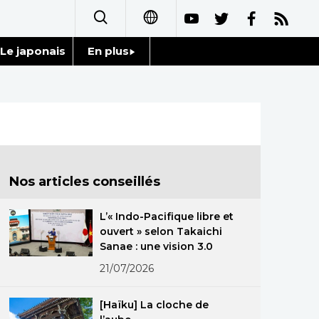
Le japonais
En plus
日本語
Données
English
Séries
简体字
Personnages
繁體字
Nos articles conseillés
Chroniques
Español
L’« Indo-Pacifique libre et
Images
ouvert » selon Takaichi
العربية
Sanae : une vision 3.0
Vidéos
21/07/2026
Русский
Tokyo
[Haïku] La cloche de