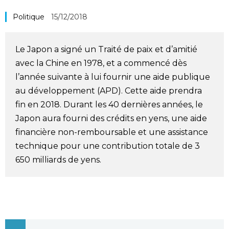
Société
Politique
15/12/2018
Culture
Le Japon a signé un Traité de paix et d’amitié
avec la Chine en 1978, et a commencé dès
Gastronomie
l’année suivante à lui fournir une aide publique
au développement (APD). Cette aide prendra
Le japonais
fin en 2018. Durant les 40 dernières années, le
Japon aura fourni des crédits en yens, une aide
En plus
financière non-remboursable et une assistance
technique pour une contribution totale de 3
650 milliards de yens.
Données
official SNS
Séries
Personnages