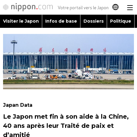
Visiter le Japon
Infos de base
Dossiers
Politique
日本語
English
简体字
Visiter le Japon
繁體字
Infos de base
Español
Dossiers
العربية
Japan Data
Politique
Le Japon met fin à son aide à la Chine,
Русский
40 ans après leur Traité de paix et
Économie
d’amitié