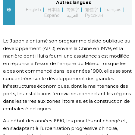
Autres langues
English
日本語
简体字
繁體字
Français
Chroniques
Español
العربية
Русский
Images
Le Japon a entamé son programme d'aide publique au
Vidéos
développement (APD) envers la Chine en 1979, et la
manière dont il lui a fourni une assistance s’est modifiée
Tokyo
en réponse à l'essor de l'empire du Milieu. Lorsque les
aides ont commencé dans les années 1980, elles se sont
concentrées sur le développement des grandes
infrastructures économiques, dont la maintenance des
ports, les installations ferroviaires connectant les régions
dans les terres aux zones littorales, et la construction de
centrales électriques.
Au début des années 1990, les priorités ont changé et,
en s'adaptant à l’urbanisation progressive chinoise,