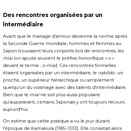
Chroniques
Des rencontres organisées par un
intermédiaire
Images
Avant que le mariage d’amour devienne la norme après
la Seconde Guerre mondiale, hommes et femmes au
Vidéos
Japon trouvaient leurs conjoints lors de rencontres, les
miai
(on ajoute souvent le préfixe honorifique « o »
Tokyo
devant le terme :
o-miai
). Ces rencontres formelles
étaient organisées par un intermédiaire, le
nakôdo
: un
proche, un supérieur hiérarchique ou simplement
quelqu'un du voisinage avec des talents d'intermédiaire.
Bien que le
miai
ne soit plus aussi populaire
qu’auparavant, certains Japonais y ont toujours recours
aujourd'hui.
On estime que cette pratique a vu le jour durant
l'époque de Kamakura (1185-1333). Elle consistait alors