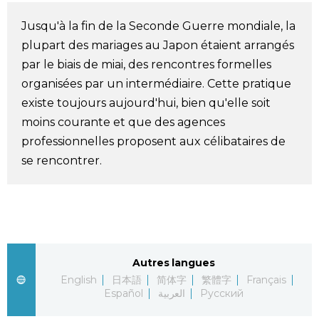
Société
Jusqu'à la fin de la Seconde Guerre mondiale, la
plupart des mariages au Japon étaient arrangés
Culture
par le biais de miai, des rencontres formelles
organisées par un intermédiaire. Cette pratique
Gastronomie
existe toujours aujourd'hui, bien qu'elle soit
moins courante et que des agences
professionnelles proposent aux célibataires de
Le japonais
se rencontrer.
En plus
Données
official SNS
Autres langues
Séries
English
日本語
简体字
繁體字
Français
Español
العربية
Русский
Personnages