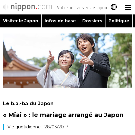
Visiter le Japon
Infos de base
Dossiers
Politique
日本語
English
简体字
Visiter le Japon
繁體字
Infos de base
Español
Dossiers
العربية
Le b.a.-ba du Japon
Politique
« Miai » : le mariage arrangé au Japon
Русский
Économie
Vie quotidienne
28/03/2017