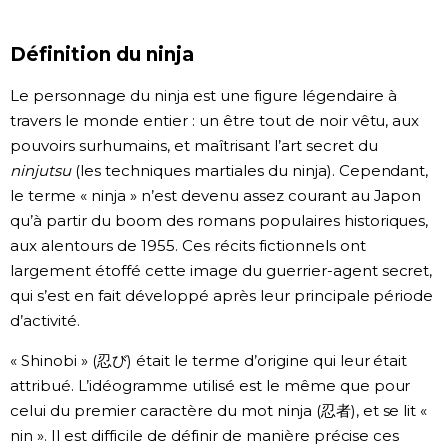
Chroniques
Définition du ninja
Images
Le personnage du ninja est une figure légendaire à
travers le monde entier : un être tout de noir vêtu, aux
pouvoirs surhumains, et maîtrisant l’art secret du
Vidéos
ninjutsu
(les techniques martiales du ninja). Cependant,
le terme « ninja » n’est devenu assez courant au Japon
Tokyo
qu’à partir du boom des romans populaires historiques,
aux alentours de 1955. Ces récits fictionnels ont
largement étoffé cette image du guerrier-agent secret,
qui s’est en fait développé après leur principale période
d’activité.
« Shinobi » (忍び) était le terme d’origine qui leur était
attribué. L’idéogramme utilisé est le même que pour
celui du premier caractère du mot ninja (忍者), et se lit «
nin ». Il est difficile de définir de manière précise ces