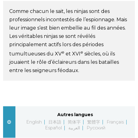
Société
Comme chacun le sait, les ninjas sont des
professionnels incontestés de l’espionnage. Mais
Culture
leur image s’est bien embellie au fil des années.
Les véritables ninjas se sont révélés
Gastronomie
principalement actifs lors des périodes
e
e
tumultueuses du XV
et XVI
siècles, où ils
Le japonais
jouaient le rôle d’éclaireurs dans les batailles
entre les seigneurs féodaux.
En plus
Données
official SNS
Séries
Autres langues
English
日本語
简体字
繁體字
Français
Español
العربية
Русский
Personnages