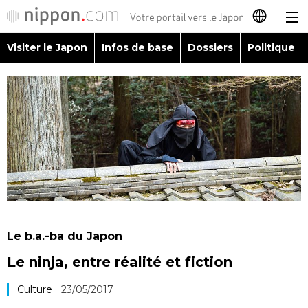
Visiter le Japon
Infos de base
Dossiers
Politique
日本語
English
简体字
Visiter le Japon
繁體字
Infos de base
Español
Dossiers
العربية
Le b.a.-ba du Japon
Politique
Le ninja, entre réalité et fiction
Русский
Économie
Culture
23/05/2017