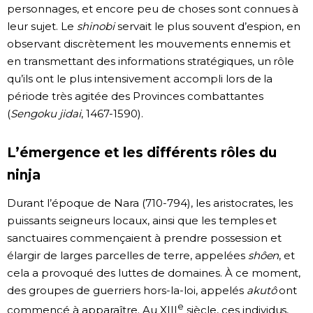
personnages, et encore peu de choses sont connues à
leur sujet. Le
shinobi
servait le plus souvent d’espion, en
observant discrètement les mouvements ennemis et
en transmettant des informations stratégiques, un rôle
qu’ils ont le plus intensivement accompli lors de la
période très agitée des Provinces combattantes
(
Sengoku jidai
, 1467-1590).
L’émergence et les différents rôles du
ninja
Durant l’époque de Nara (710-794), les aristocrates, les
puissants seigneurs locaux, ainsi que les temples et
sanctuaires commençaient à prendre possession et
élargir de larges parcelles de terre, appelées
shôen
, et
cela a provoqué des luttes de domaines. À ce moment,
des groupes de guerriers hors-la-loi, appelés
akutô
ont
e
commencé à apparaître. Au XIII
siècle, ces individus,