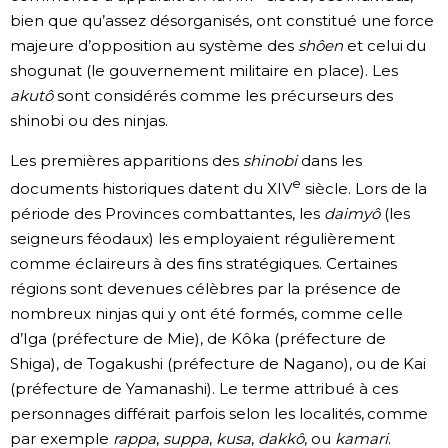
bien que qu’assez désorganisés, ont constitué une force
majeure d’opposition au système des
shôen
et celui du
shogunat (le gouvernement militaire en place). Les
akutô
sont considérés comme les précurseurs des
shinobi ou des ninjas.
Les premières apparitions des
shinobi
dans les
e
documents historiques datent du XIV
siècle. Lors de la
période des Provinces combattantes, les
daimyô
(les
seigneurs féodaux) les employaient régulièrement
comme éclaireurs à des fins stratégiques. Certaines
régions sont devenues célèbres par la présence de
nombreux ninjas qui y ont été formés, comme celle
d’Iga (préfecture de Mie), de Kôka (préfecture de
Shiga), de Togakushi (préfecture de Nagano), ou de Kai
(préfecture de Yamanashi). Le terme attribué à ces
personnages différait parfois selon les localités, comme
par exemple
rappa
,
suppa
,
kusa
,
dakkô
, ou
kamari
.