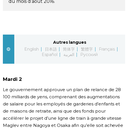
du mois d’août 2016.
Société
Culture
Gastronomie
Autres langues
English
日本語
简体字
繁體字
Français
Español
العربية
Русский
Le japonais
En plus
Mardi 2
Données
Le gouvernement approuve un plan de relance de 28
official SNS
100 milliards de yens, comprenant des augmentations
de salaire pour les employés de garderies d’enfants et
Séries
de maisons de retraite, ainsi que des fonds pour
accélérer le projet d’une ligne de train à grande vitesse
Personnages
Maglev entre Nagoya et Osaka afin qu’elle soit achevée