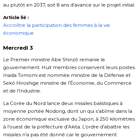
au plutôt en 2037, soit 8 ans d’avance sur le projet initial.
Chroniques
Article li
é :
Accroître la participation des femmes à la vie
Images
économique
Vidéos
Mercredi 3
Le Premier ministre Abe Shinzô remanie le
Tokyo
gouvernement. Huit membres conservent leurs postes.
Inada Tomomi est nommée ministre de la Défense et
Sekô Hiroshige ministre de l’Économie, du Commerce
et de l’Industrie.
La Corée du Nord lance deux missiles balistiques à
moyenne portée Nodong, dont un qui s’abîme dans la
zone économique exclusive du Japon, à 250 kilomètres
à l’ouest de la préfecture d’Akita. L’ordre d’abattre les
missiles n’a pas été donné car le gouvernement