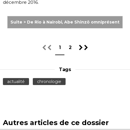
décembre 2016.
Suite > De Rio à Nairobi, Abe Shinzô omniprésent
1
2
Tags
actualité
chronologie
Autres articles de ce dossier