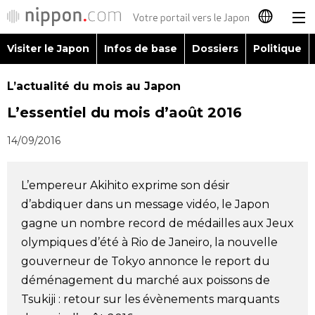
Visiter le Japon
Infos de base
Dossiers
Politique
日本語
L’actualité du mois au Japon
English
L’essentiel du mois d’août 2016
简体字
Visiter le Japon
14/09/2016
繁體字
Infos de base
L’empereur Akihito exprime son désir
Español
d’abdiquer dans un message vidéo, le Japon
Dossiers
gagne un nombre record de médailles aux Jeux
العربية
olympiques d’été à Rio de Janeiro, la nouvelle
Politique
gouverneur de Tokyo annonce le report du
Русский
déménagement du marché aux poissons de
Économie
Tsukiji : retour sur les évènements marquants