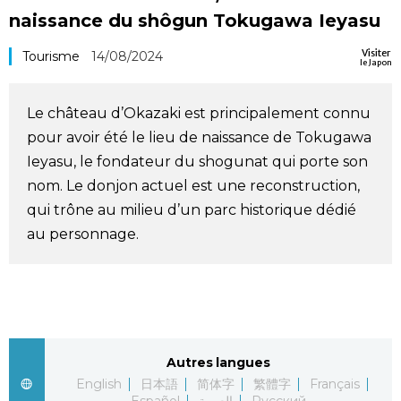
naissance du shôgun Tokugawa Ieyasu
Société
Visiter
Tourisme
14/08/2024
le Japon
Culture
Le château d’Okazaki est principalement connu
Gastronomie
pour avoir été le lieu de naissance de Tokugawa
Ieyasu, le fondateur du shogunat qui porte son
Le japonais
nom. Le donjon actuel est une reconstruction,
qui trône au milieu d’un parc historique dédié
En plus
au personnage.
Données
official SNS
Séries
Autres langues
Personnages
English
日本語
简体字
繁體字
Français
Español
العربية
Русский