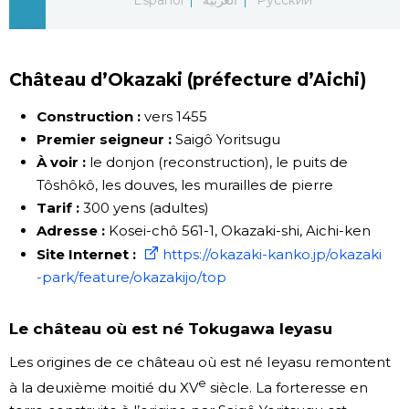
Chroniques
Château d’Okazaki (préfecture d’Aichi)
Images
Construction :
vers 1455
Vidéos
Premier seigneur :
Saigô Yoritsugu
À voir :
le donjon (reconstruction), le puits de
Tôshôkô, les douves, les murailles de pierre
Tokyo
Tarif :
300 yens (adultes)
Adresse :
Kosei-chô 561-1, Okazaki-shi, Aichi-ken
Site Internet :
https://okazaki-kanko.jp/okazaki
-park/feature/okazakijo/top
Le château où est né Tokugawa Ieyasu
Les origines de ce château où est né Ieyasu remontent
e
à la deuxième moitié du XV
siècle. La forteresse en