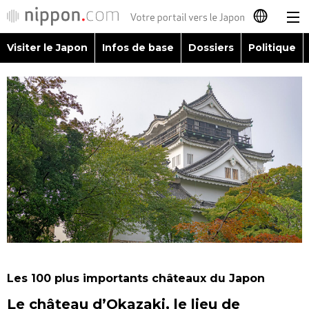
Visiter le Japon
Infos de base
Dossiers
Politique
日本語
English
简体字
Visiter le Japon
繁體字
Infos de base
Español
Dossiers
العربية
Politique
Русский
Les 100 plus importants châteaux du Japon
Économie
Le château d’Okazaki, le lieu de