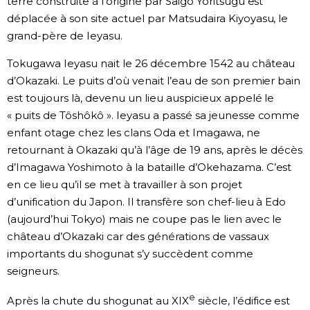
terre construite à l’origine par Saigô Yoritsugu est
déplacée à son site actuel par Matsudaira Kiyoyasu, le
grand-père de Ieyasu.
Tokugawa Ieyasu nait le 26 décembre 1542 au château
d’Okazaki. Le puits d’où venait l’eau de son premier bain
est toujours là, devenu un lieu auspicieux appelé le
« puits de Tôshôkô ». Ieyasu a passé sa jeunesse comme
enfant otage chez les clans Oda et Imagawa, ne
retournant à Okazaki qu’à l’âge de 19 ans, après le décès
d’Imagawa Yoshimoto à la bataille d’Okehazama. C’est
en ce lieu qu’il se met à travailler à son projet
d’unification du Japon. Il transfère son chef-lieu à Edo
(aujourd’hui Tokyo) mais ne coupe pas le lien avec le
château d’Okazaki car des générations de vassaux
importants du shogunat s’y succèdent comme
seigneurs.
e
Après la chute du shogunat au XIX
siècle, l’édifice est