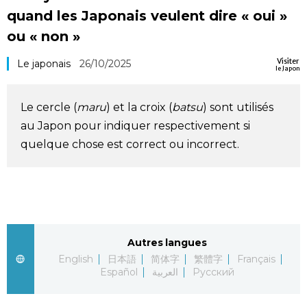
quand les Japonais veulent dire « oui »
Société
ou « non »
Culture
Visiter
Le japonais
26/10/2025
le Japon
Gastronomie
Le cercle (
maru
) et la croix (
batsu
) sont utilisés
au Japon pour indiquer respectivement si
Le japonais
quelque chose est correct ou incorrect.
En plus
Données
official SNS
Autres langues
Séries
English
日本語
简体字
繁體字
Français
Español
العربية
Русский
Personnages