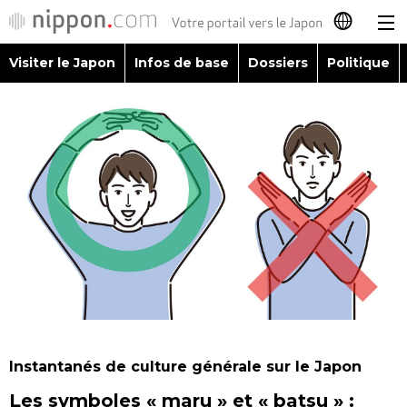
Visiter le Japon
Infos de base
Dossiers
Politique
日本語
English
简体字
Visiter le Japon
繁體字
Infos de base
Español
Dossiers
العربية
Politique
Русский
Instantanés de culture générale sur le Japon
Économie
Les symboles « maru » et « batsu » :