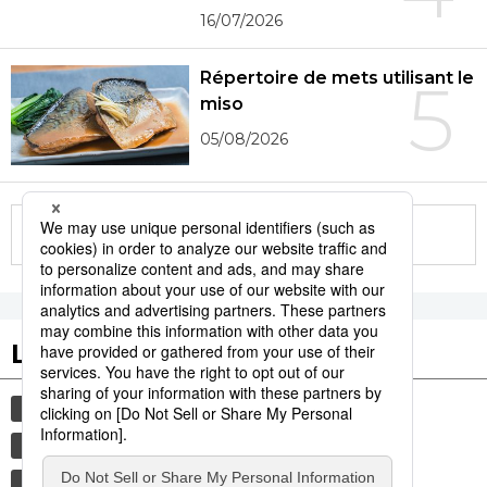
16/07/2026
Répertoire de mets utilisant le
5
miso
05/08/2026
More in this series
Les tags populaires
société
actu
gastronomie
avion
justice
agression sexuelle
culture
histoire
tourisme
vie quotidienne