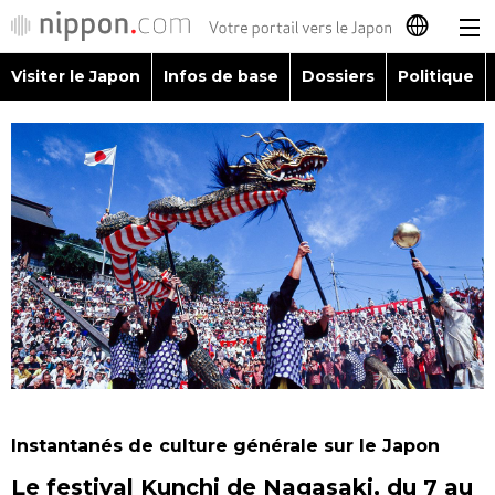
Visiter le Japon
Infos de base
Dossiers
Politique
日本語
English
简体字
Visiter le Japon
繁體字
Infos de base
Español
Dossiers
العربية
Politique
Русский
Instantanés de culture générale sur le Japon
Économie
Le festival Kunchi de Nagasaki, du 7 au