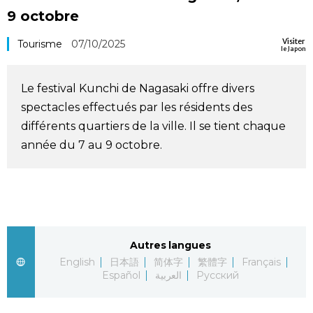
9 octobre
Société
Visiter
Tourisme
07/10/2025
le Japon
Culture
Le festival Kunchi de Nagasaki offre divers
Gastronomie
spectacles effectués par les résidents des
différents quartiers de la ville. Il se tient chaque
Le japonais
année du 7 au 9 octobre.
En plus
Données
official SNS
Autres langues
Séries
English
日本語
简体字
繁體字
Français
Español
العربية
Русский
Personnages