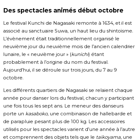
Des spectacles animés début octobre
Chroniques
Le festival Kunchi de Nagasaki remonte à 1634, et il est
Images
associé au sanctuaire Suwa, un haut lieu du shintoïsme.
L’évènement était traditionnellement organisé le
neuvième jour du neuvième mois de l’ancien calendrier
Vidéos
lunaire, le « neuvième jour » (
kunichi
) étant
probablement à l’origine du nom du festival.
Tokyo
Aujourd’hui, il se déroule sur trois jours, du 7 au 9
octobre.
Les différents quartiers de Nagasaki se relaient chaque
année pour danser lors du festival, chacun y participant
une fois tous les sept ans. Le meneur des danseurs
porte un
kasaboko
, une combinaison de hallebarde et
de parapluie pesant plus de 100 kg. Les accessoires
utilisés pour les spectacles varient d’une année à l’autre
et comprennent des objets tels que le
taikoyama
, une