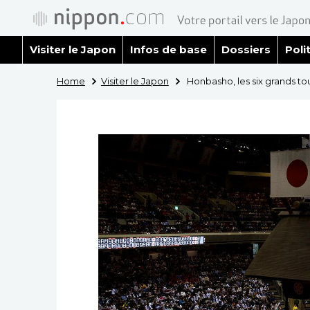
Visiter le Japon
Infos de base
Dossiers
Poli
Home
Visiter le Japon
Honbasho, les six grands t