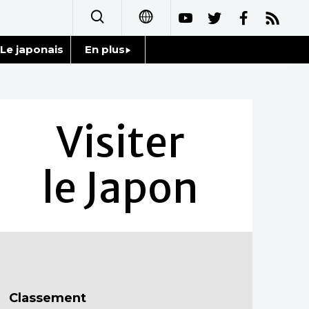
Le japonais
En plus
日本語
Données
English
Séries
Visiter
简体字
Personnages
繁體字
le Japon
Chroniques
Español
Images
العربية
Vidéos
Русский
Tokyo
Classement