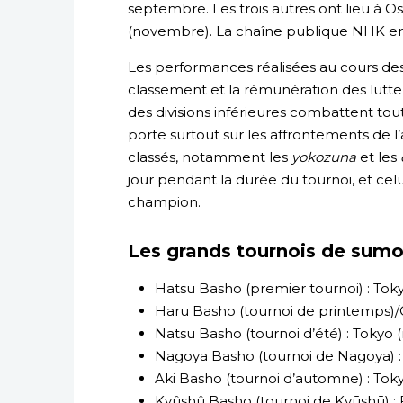
septembre. Les trois autres ont lieu à Os
(novembre). La chaîne publique NHK en ass
Les performances réalisées au cours des
classement et la rémunération des lutte
des divisions inférieures combattent tout
porte surtout sur les affrontements de l’
classés, notamment les
yokozuna
et les
jour pendant la durée du tournoi, et celui
champion.
Les grands tournois de sum
Hatsu Basho (premier tournoi) : Toky
Haru Basho (tournoi de printemps)/O
Natsu Basho (tournoi d’été) : Tokyo 
Nagoya Basho (tournoi de Nagoya) : 
Aki Basho (tournoi d’automne) : To
Kyûshû Basho (tournoi de Kyūshū) 