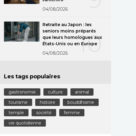
04/08/2026
Retraite au Japon : les
seniors moins préparés
10
que leurs homologues aux
États-Unis ou en Europe
04/08/2026
Les tags populaires
gastronomie
culture
animal
tourisme
histoire
bouddhisme
temple
société
femme
vie quotidienne