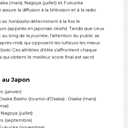
aka (mars), Nagoya (juillet) et Fukuoka
ure la diffusion à la télévision et à la radio.
 six
honbasho
déterminent à la fois le
urs (appelés en japonais
rikishi
). Tandis que ceux
 au long de la journée, l’attention du public se
après-midi, qui opposent les lutteurs les mieux
ôzeki
. Ces athlètes d’élite s’affrontent chaque
 qui obtient le meilleur score final est sacré
o au Japon
o (janvier)
saka Basho (tournoi d’Osaka) : Osaka (mars)
(mai)
Nagoya (juillet)
kyo (septembre)
: Fukuoka (novembre)