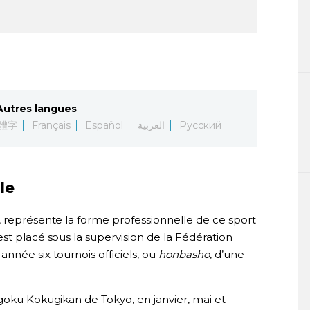
Autres langues
體字
Français
Español
العربية
Русский
le
», représente la forme professionnelle de ce sport
st placé sous la supervision de la Fédération
nnée six tournois officiels, ou
honbasho
, d’une
goku Kokugikan de Tokyo, en janvier, mai et