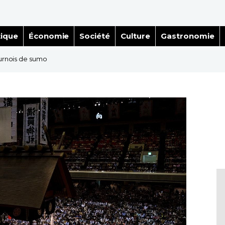
tique
Économie
Société
Culture
Gastronomie
ournois de sumo