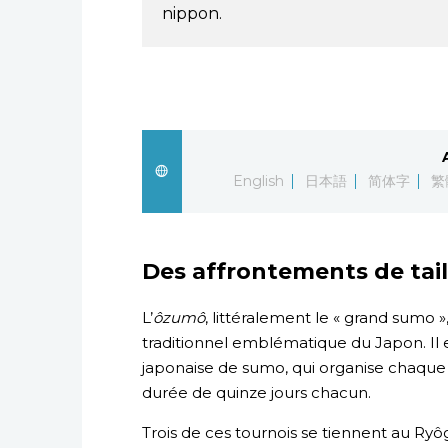
nippon.
English
日本語
简体字
繁
Des affrontements de tail
L’
ôzumô
, littéralement le « grand sumo 
traditionnel emblématique du Japon. Il e
japonaise de sumo, qui organise chaque a
durée de quinze jours chacun.
Trois de ces tournois se tiennent au Ryô