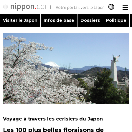
Visiter le Japon
Infos de base
Dossiers
Politique
日本語
English
简体字
Visiter le Japon
繁體字
Infos de base
Español
Dossiers
العربية
Politique
Русский
Voyage à travers les cerisiers du Japon
Économie
Les 100 plus belles floraisons de