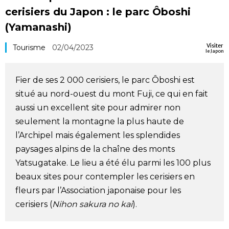
cerisiers du Japon : le parc Ôboshi
Société
(Yamanashi)
Culture
Visiter
Tourisme
02/04/2023
le Japon
Gastronomie
Fier de ses 2 000 cerisiers, le parc Ôboshi est
situé au nord-ouest du mont Fuji, ce qui en fait
Le japonais
aussi un excellent site pour admirer non
seulement la montagne la plus haute de
En plus
l’Archipel mais également les splendides
paysages alpins de la chaîne des monts
Données
official SNS
Yatsugatake. Le lieu a été élu parmi les 100 plus
beaux sites pour contempler les cerisiers en
Séries
fleurs par l’Association japonaise pour les
cerisiers (
Nihon sakura no kai
).
Personnages