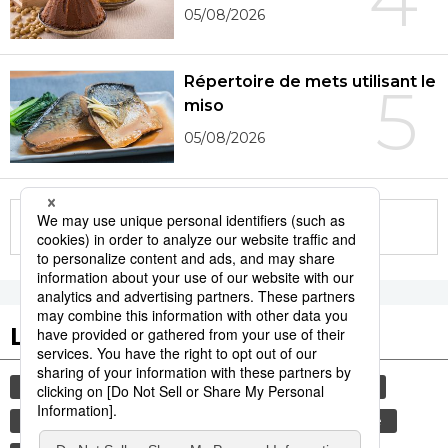
05/08/2026
Répertoire de mets utilisant le
5
miso
05/08/2026
More in this series
Les tags populaires
gastronomie
histoire
femme
sexe
culture
shogun
edo
vie quotidienne