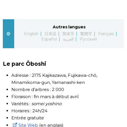
Chroniques
Images
Autres langues
English
日本語
简体字
繁體字
Français
Español
العربية
Русский
Vidéos
Tokyo
Le parc Ôboshi
Adresse : 2175 Kajikazawa, Fujikawa-chô,
Minamikoma-gun, Yamanashi-ken
Nombre d’arbres : 2 000
Floraison : fin mars à début avril
Variétés :
somei yoshino
Horaires : 24h/24
Entrée gratuite
Site Web
(en anglais)