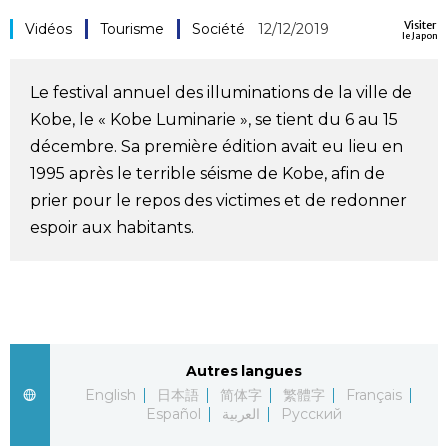
Visiter
Société
Vidéos
Tourisme
Société
12/12/2019
le Japon
Culture
Le festival annuel des illuminations de la ville de
Kobe, le « Kobe Luminarie », se tient du 6 au 15
Gastronomie
décembre. Sa première édition avait eu lieu en
1995 après le terrible séisme de Kobe, afin de
Le japonais
prier pour le repos des victimes et de redonner
espoir aux habitants.
En plus
Données
official SNS
Séries
Autres langues
English
日本語
简体字
繁體字
Français
Español
العربية
Русский
Personnages