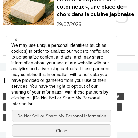
5
cotonneux », une place de
choix dans la cuisine japonaise
29/07/2026
More in this series
Les tags populaires
gastronomie
culture
histoire
femme
edo
sexe
shogun
animal
bœuf
bouddhisme