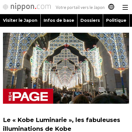
Visiter le Japon
Infos de base
Dossiers
Politique
日本語
English
简体字
Visiter le Japon
繁體字
Infos de base
Español
Dossiers
العربية
Politique
Русский
Le « Kobe Luminarie », les fabuleuses
Économie
illuminations de Kobe