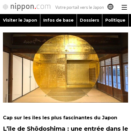
Visiter le Japon
Infos de base
Dossiers
Politique
日本語
English
简体字
Visiter le Japon
繁體字
Infos de base
Español
Dossiers
العربية
Politique
Русский
Cap sur les îles les plus fascinantes du Japon
Économie
L’île de Shôdoshima : une entrée dans le