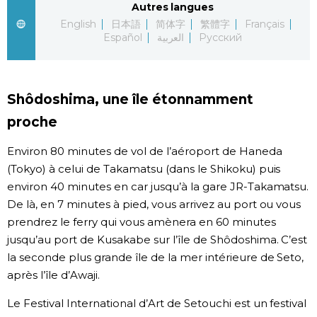
Autres langues
English
日本語
简体字
繁體字
Français
Chroniques
Español
العربية
Русский
Images
Shôdoshima, une île étonnamment
Vidéos
proche
Tokyo
Environ 80 minutes de vol de l’aéroport de Haneda
(Tokyo) à celui de Takamatsu (dans le Shikoku) puis
environ 40 minutes en car jusqu’à la gare JR-Takamatsu.
De là, en 7 minutes à pied, vous arrivez au port ou vous
prendrez le ferry qui vous amènera en 60 minutes
jusqu’au port de Kusakabe sur l’île de Shôdoshima. C’est
la seconde plus grande île de la mer intérieure de Seto,
après l’île d’Awaji.
Le Festival International d’Art de Setouchi est un festival