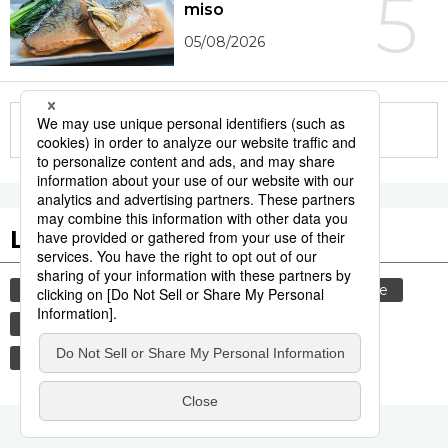
5
miso
05/08/2026
More in this series
Les tags populaires
histoire
gastronomie
culture
femme
sexe
edo
shogun
vie quotidienne
tradition
animal