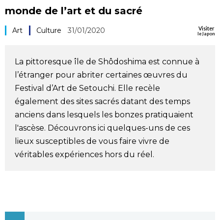
monde de l’art et du sacré
Société
Visiter
Art
Culture
31/01/2020
le Japon
Culture
La pittoresque île de Shôdoshima est connue à
Gastronomie
l’étranger pour abriter certaines œuvres du
Festival d’Art de Setouchi. Elle recèle
Le japonais
également des sites sacrés datant des temps
anciens dans lesquels les bonzes pratiquaient
En plus
l'ascèse. Découvrons ici quelques-uns de ces
lieux susceptibles de vous faire vivre de
Données
véritables expériences hors du réel.
official SNS
Séries
Personnages