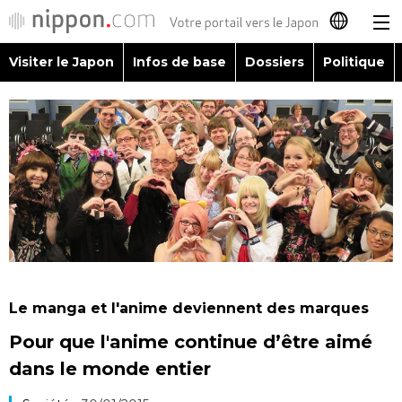
Visiter le Japon
Infos de base
Dossiers
Politique
日本語
English
简体字
Visiter le Japon
繁體字
Infos de base
Español
Dossiers
العربية
Le manga et l'anime deviennent des marques
Politique
Pour que l'anime continue d’être aimé
Русский
dans le monde entier
Économie