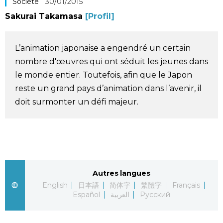
Société
30/01/2015
Société
Sakurai Takamasa
[Profil]
Culture
L’animation japonaise a engendré un certain
nombre d'œuvres qui ont séduit les jeunes dans
Gastronomie
le monde entier. Toutefois, afin que le Japon
reste un grand pays d’animation dans l’avenir, il
Le japonais
doit surmonter un défi majeur.
En plus
Données
official SNS
Autres langues
Séries
English
日本語
简体字
繁體字
Français
Español
العربية
Русский
Personnages